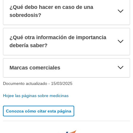
¿Qué debo hacer en caso de una
Exp
sec
sobredosis?
¿Qué otra información de importancia
Exp
sec
debería saber?
Exp
Marcas comerciales
sec
Documento actualizado -
15/03/2025
Hojee las páginas sobre medicinas
Conozca cómo citar esta página