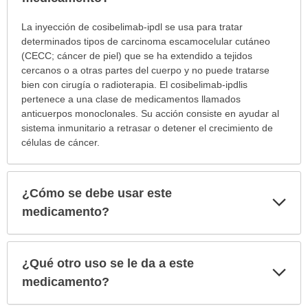
¿Para
La inyección de cosibelimab-ipdl se usa para tratar
cuáles
determinados tipos de carcinoma escamocelular cutáneo
condiciones
(CECC; cáncer de piel) que se ha extendido a tejidos
o
cercanos o a otras partes del cuerpo y no puede tratarse
enfermedades
bien con cirugía o radioterapia. El cosibelimab-ipdlis
se
pertenece a una clase de medicamentos llamados
prescribe
anticuerpos monoclonales. Su acción consiste en ayudar al
este
sistema inmunitario a retrasar o detener el crecimiento de
medicamento?
células de cáncer.
ha
sido
extendido.
¿Cómo se debe usar este
Exp
sec
medicamento?
¿Qué otro uso se le da a este
Exp
sec
medicamento?