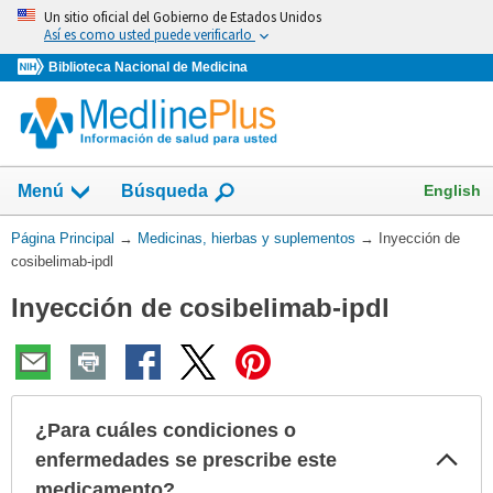
Omita
Un sitio oficial del Gobierno de Estados Unidos
y
Así es como usted puede verificarlo
vaya
Biblioteca Nacional de Medicina
al
Contenido
Mostrar
English
Menú
Búsqueda
el
campo
Usted
Página Principal
→
Medicinas, hierbas y suplementos
→
Inyección de
de
está
cosibelimab-ipdl
aquí:
Inyección de cosibelimab-ipdl
¿Para cuáles condiciones o
Col
enfermedades se prescribe este
sec
medicamento?