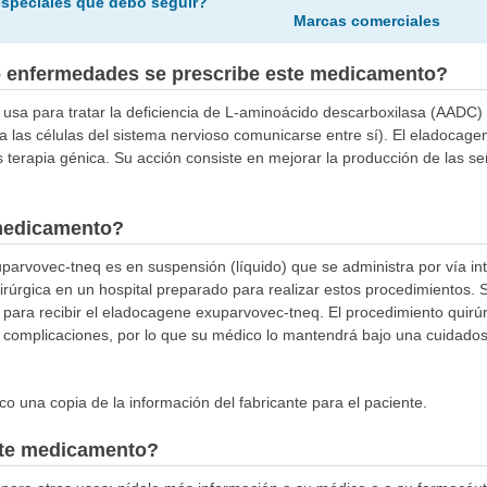
especiales que debo seguir?
Marcas comerciales
o enfermedades se prescribe este medicamento?
usa para tratar la deficiencia de L-aminoácido descarboxilasa (AADC) 
a las células del sistema nervioso comunicarse entre sí). El eladocag
erapia génica. Su acción consiste en mejorar la producción de las señ
medicamento?
arvovec-tneq es en suspensión (líquido) que se administra por vía int
irúrgica en un hospital preparado para realizar estos procedimientos. 
 para recibir el eladocagene exuparvovec-tneq. El procedimiento quirú
complicaciones, por lo que su médico lo mantendrá bajo una cuidadosa
o una copia de la información del fabricante para el paciente.
este medicamento?