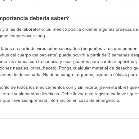
mportancia debería saber?
co y a las de laboratorio. Su médico podría ordenar algunas pruebas de
agene exuparvovec-tneq.
abrica a partir de virus adenoasociados (pequeños virus que pueden i
 virus del cuerpo del paciente) puede ocurrir a partir de 3 semanas de
rse las manos con frecuencia y usar guantes para cambiar apósitos y 
ciones nasales, orina, heces). Ponga cualquier material de desecho q
 antes de desecharlo. No done sangre, órganos, tejidos o células para 
escrito de todos los medicamentos con y sin receta (de venta libre) qu
otros suplementos dietéticos. Debe llevar este registro cada vez que vi
te que lleve siempre esta información en caso de emergencia.