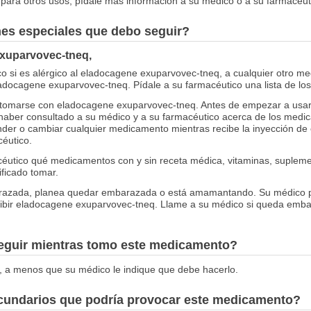
para otros usos; pídale más información a su médico o a su farmacéut
nes especiales que debo seguir?
exuparvovec-tneq,
o si es alérgico al eladocagene exuparvovec-tneq, a cualquier otro m
ladocagene exuparvovec-tneq. Pídale a su farmacéutico una lista de los
omarse con eladocagene exuparvovec-tneq. Antes de empezar a usar 
haber consultado a su médico y a su farmacéutico acerca de los med
der o cambiar cualquier medicamento mientras recibe la inyección d
éutico.
céutico qué medicamentos con y sin receta médica, vitaminas, suplemen
ificado tomar.
arazada, planea quedar embarazada o está amamantando. Su médico p
ibir eladocagene exuparvovec-tneq. Llame a su médico si queda emba
seguir mientras tomo este medicamento?
, a menos que su médico le indique que debe hacerlo.
ecundarios que podría provocar este medicamento?