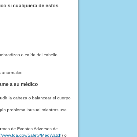
co si cualquiera de estos
uebradizas o caída del cabello
s anormales
lame a su médico
cudir la cabeza o balancear el cuerpo
gún problema inusual mientras usa
formes de Eventos Adversos de
://www.fda.gov/Safety/MedWatch
) o