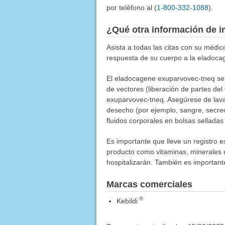
por teléfono al (
1-800-332-1088
).
¿Qué otra información de i
Asista a todas las citas con su médi
respuesta de su cuerpo a la eladoc
El eladocagene exuparvovec-tneq se f
de vectores (liberación de partes del
exuparvovec-tneq. Asegúrese de lava
desecho (por ejemplo, sangre, secre
fluidos corporales en bolsas selladas
Es importante que lleve un registro 
producto como vitaminas, minerales u 
hospitalizarán. También es importan
Marcas comerciales
®
Kebildi