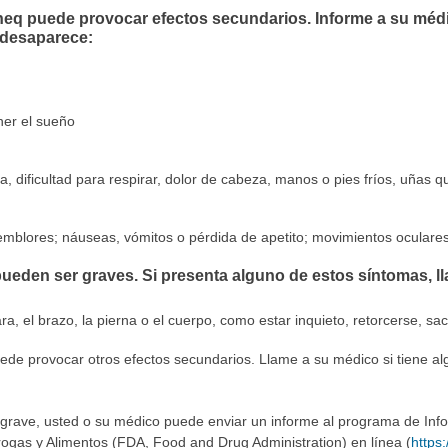
eq puede provocar efectos secundarios. Informe a su médi
 desaparece:
ner el sueño
a, dificultad para respirar, dolor de cabeza, manos o pies fríos, uñas q
emblores; náuseas, vómitos o pérdida de apetito; movimientos oculare
ueden ser graves. Si presenta alguno de estos síntomas, l
ra, el brazo, la pierna o el cuerpo, como estar inquieto, retorcerse, sa
de provocar otros efectos secundarios. Llame a su médico si tiene al
 grave, usted o su médico puede enviar un informe al programa de In
ogas y Alimentos (FDA, Food and Drug Administration) en línea (
https