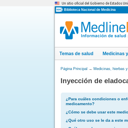
Omita
Un sitio oficial del Gobierno de Estados Un
y
Biblioteca Nacional de Medicina
vaya
al
Contenido
Temas de salud
Medicinas 
Usted
Página Principal
→
Medicinas, hierbas 
está
Inyección de eladoc
aquí:
¿Para cuáles condiciones o enf
medicamento?
¿Cómo se debe usar este medi
¿Qué otro uso se le da a este