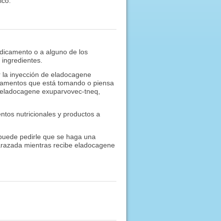
ico.
edicamento o a alguno de los
 ingredientes.
la inyección de eladocagene
icamentos que está tomando o piensa
e eladocagene exuparvovec-tneq,
tos nutricionales y productos a
uede pedirle que se haga una
razada mientras recibe eladocagene