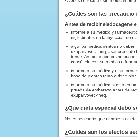
A veces se receta este medicamento 
¿Cuáles son las precaucio
Antes de recibir eladocagene 
informe a su médico y farmacéutic
ingredientes en la inyección de e
algunos medicamentos no deben t
exuparvovec-tneq, asegúrese de 
tomar. Antes de comenzar, suspen
consúltelo con su médico o farmac
informe a su médico y a su farma
base de plantas toma o tiene plan
informe a su médico si está emb
prueba de embarazo antes de rec
exuparvovec-tneq.
¿Qué dieta especial debo 
No es necesario que cambie su dieta
¿Cuáles son los efectos s