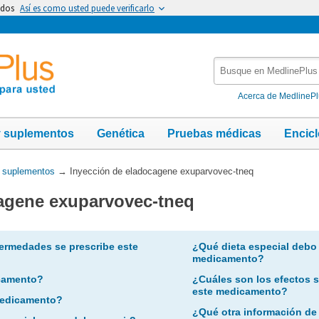
idos
Así es como usted puede verificarlo
Busque
en
MedlinePlus
Acerca de MedlineP
y suplementos
Genética
Pruebas médicas
Encic
y suplementos
→
Inyección de eladocagene exuparvovec-tneq
agene exuparvovec-tneq
ermedades se prescribe este
¿Qué dieta especial debo
medicamento?
camento?
¿Cuáles son los efectos 
este medicamento?
 medicamento?
¿Qué otra información de