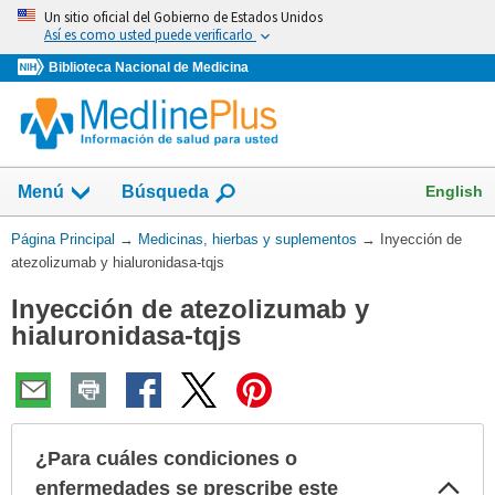
Omita
Un sitio oficial del Gobierno de Estados Unidos
y
Así es como usted puede verificarlo
vaya
Biblioteca Nacional de Medicina
al
Contenido
Mostrar
English
Menú
Búsqueda
el
campo
Usted
Página Principal
→
Medicinas, hierbas y suplementos
→
Inyección de
de
está
atezolizumab y hialuronidasa-tqjs
aquí:
Inyección de atezolizumab y
hialuronidasa-tqjs
¿Para cuáles condiciones o
Col
enfermedades se prescribe este