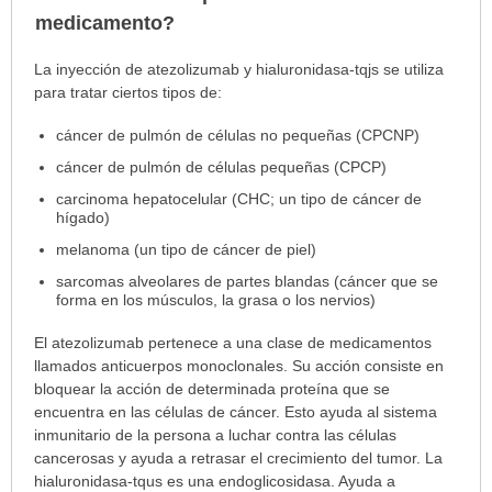
sec
medicamento?
¿Para
La inyección de atezolizumab y hialuronidasa-tqjs se utiliza
cuáles
para tratar ciertos tipos de:
condiciones
cáncer de pulmón de células no pequeñas (CPCNP)
o
enfermedades
cáncer de pulmón de células pequeñas (CPCP)
se
carcinoma hepatocelular (CHC; un tipo de cáncer de
prescribe
hígado)
este
melanoma (un tipo de cáncer de piel)
medicamento?
ha
sarcomas alveolares de partes blandas (cáncer que se
forma en los músculos, la grasa o los nervios)
sido
extendido.
El atezolizumab pertenece a una clase de medicamentos
llamados anticuerpos monoclonales. Su acción consiste en
bloquear la acción de determinada proteína que se
encuentra en las células de cáncer. Esto ayuda al sistema
inmunitario de la persona a luchar contra las células
cancerosas y ayuda a retrasar el crecimiento del tumor. La
hialuronidasa-tqus es una endoglicosidasa. Ayuda a