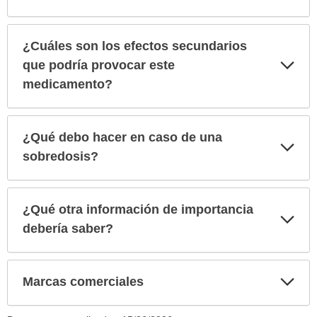
¿Cuáles son los efectos secundarios
Exp
que podría provocar este
sec
medicamento?
¿Qué debo hacer en caso de una
Exp
sec
sobredosis?
¿Qué otra información de importancia
Exp
sec
debería saber?
Exp
Marcas comerciales
sec