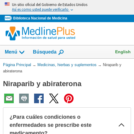
Omita
Un sitio oficial del Gobierno de Estados Unidos
y
Así es como usted puede verificarlo
vaya
Biblioteca Nacional de Medicina
al
Contenido
Mostrar
English
Menú
Búsqueda
el
campo
Usted
Página Principal
→
Medicinas, hierbas y suplementos
→
Niraparib y
de
está
abiraterona
aquí:
Niraparib y abiraterona
¿Para cuáles condiciones o
Col
enfermedades se prescribe este
sec
medicamento?