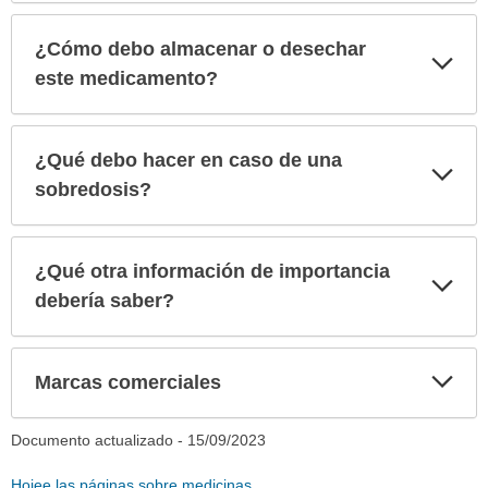
¿Cómo debo almacenar o desechar
Exp
sec
este medicamento?
¿Qué debo hacer en caso de una
Exp
sec
sobredosis?
¿Qué otra información de importancia
Exp
sec
debería saber?
Exp
Marcas comerciales
sec
Documento actualizado -
15/09/2023
Hojee las páginas sobre medicinas