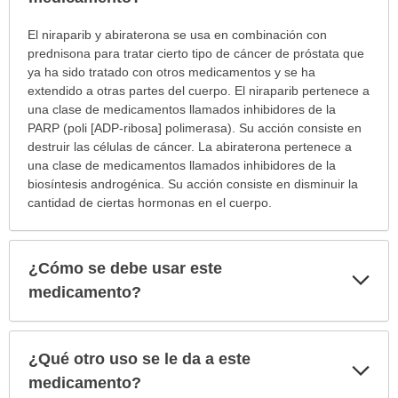
¿Para
El niraparib y abiraterona se usa en combinación con
cuáles
prednisona para tratar cierto tipo de cáncer de próstata que
condiciones
ya ha sido tratado con otros medicamentos y se ha
o
extendido a otras partes del cuerpo. El niraparib pertenece a
enfermedades
una clase de medicamentos llamados inhibidores de la
se
PARP (poli [ADP‐ribosa] polimerasa). Su acción consiste en
prescribe
destruir las células de cáncer. La abiraterona pertenece a
este
una clase de medicamentos llamados inhibidores de la
medicamento?
biosíntesis androgénica. Su acción consiste en disminuir la
ha
cantidad de ciertas hormonas en el cuerpo.
sido
extendido.
¿Cómo se debe usar este
Exp
sec
medicamento?
¿Qué otro uso se le da a este
Exp
sec
medicamento?