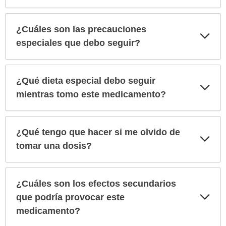
¿Cuáles son las precauciones
Exp
sec
especiales que debo seguir?
¿Qué dieta especial debo seguir
Exp
sec
mientras tomo este medicamento?
¿Qué tengo que hacer si me olvido de
Exp
sec
tomar una dosis?
¿Cuáles son los efectos secundarios
Exp
que podría provocar este
sec
medicamento?