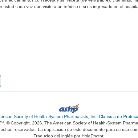
los medicamentos con receta y sin receta (de venta libre), vitaminas, m
n usted cada vez que visite a un médico o si es ingresado en el hospital
erican Society of Health-System Pharmacists, Inc. Cláusula de Protecc
n™. © Copyright, 2026. The American Society of Health-System Pharma
rechos reservados. La duplicación de este documento para su uso come
Traducido del inglés por HolaDoctor.