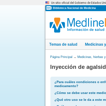
Omita
Un sitio oficial del Gobierno de Estados Un
y
Biblioteca Nacional de Medicina
vaya
al
Contenido
Temas de salud
Medicinas 
Usted
Página Principal
→
Medicinas, hierbas 
está
Inyección de agalsi
aquí:
¿Para cuáles condiciones o enf
medicamento?
¿Cómo se debe usar este medi
¿Qué otro uso se le da a este