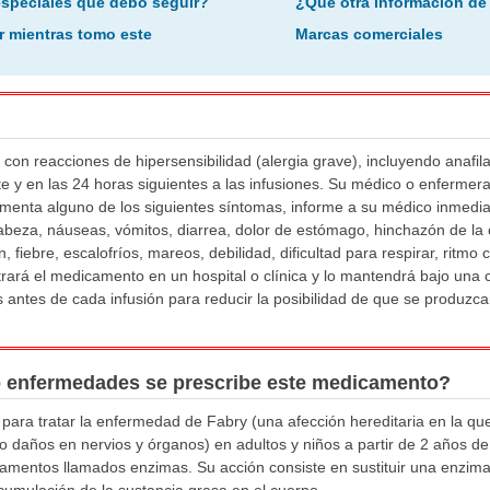
especiales que debo seguir?
¿Qué otra información de
r mientras tomo este
Marcas comerciales
con reacciones de hipersensibilidad (alergia grave), incluyendo anafil
te y en las 24 horas siguientes a las infusiones. Su médico o enferme
erimenta alguno de los siguientes síntomas, informe a su médico inmed
beza, náuseas, vómitos, diarrea, dolor de estómago, hinchazón de la c
, fiebre, escalofríos, mareos, debilidad, dificultad para respirar, ritmo 
trará el medicamento en un hospital o clínica y lo mantendrá bajo una
antes de cada infusión para reducir la posibilidad de que se produzca
o enfermedades se prescribe este medicamento?
 para tratar la enfermedad de Fabry (una afección hereditaria en la qu
daños en nervios y órganos) en adultos y niños a partir de 2 años de
amentos llamados enzimas. Su acción consiste en sustituir una enzim
umulación de la sustancia grasa en el cuerpo.