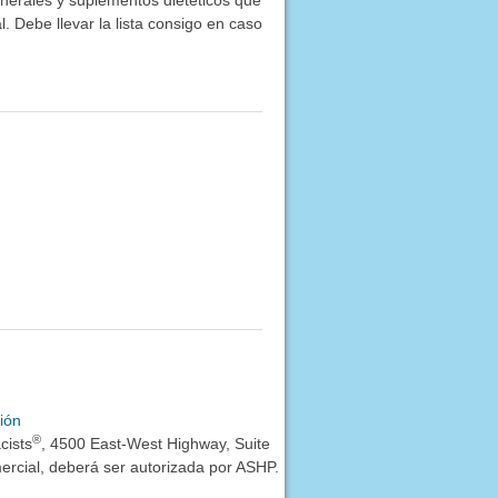
inerales y suplementos dietéticos que
. Debe llevar la lista consigo en caso
ión
®
cists
, 4500 East-West Highway, Suite
rcial, deberá ser autorizada por ASHP.