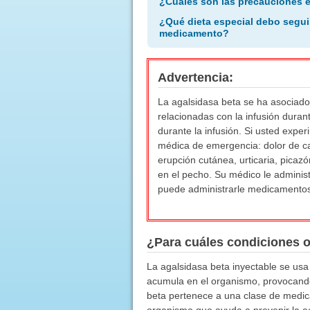
¿Cuáles son las precauciones 
¿Qué dieta especial debo segui
medicamento?
Advertencia:
La agalsidasa beta se ha asociado 
relacionadas con la infusión duran
durante la infusión. Si usted exp
médica de emergencia: dolor de ca
erupción cutánea, urticaria, picazón
en el pecho. Su médico le adminis
puede administrarle medicamentos 
¿Para cuáles condiciones 
La agalsidasa beta inyectable se usa
acumula en el organismo, provocando 
beta pertenece a una clase de medic
organismo que ayuda a prevenir la ac