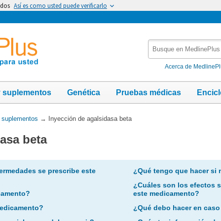
idos
Así es como usted puede verificarlo
Busque
en
MedlinePlus
Acerca de MedlineP
y suplementos
Genética
Pruebas médicas
Encic
y suplementos
→
Inyección de agalsidasa beta
dasa beta
ermedades se prescribe este
¿Qué tengo que hacer si 
¿Cuáles son los efectos 
camento?
este medicamento?
 medicamento?
¿Qué debo hacer en caso