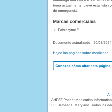
Mantenga una lista escrita de todos 
toma actualmente. Lleve esta lista co
de emergencia.
Marcas comerciales
®
Fabrazyme
Documento actualizado -
20/09/2024
Hojee las páginas sobre medicinas
Conozca cómo citar esta página
Am
®
AHFS
Patient Medication Informatio
900, Bethesda, Maryland. Todos los de