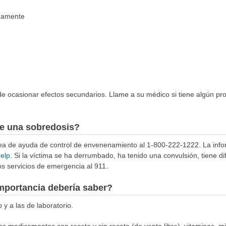
idamente
e ocasionar efectos secundarios. Llame a su médico si tiene algún pr
e una sobredosis?
ínea de ayuda de control de envenenamiento al 1-800-222-1222. La info
help
. Si la víctima se ha derrumbado, ha tenido una convulsión, tiene di
s servicios de emergencia al 911.
mportancia debería saber?
 y a las de laboratorio.