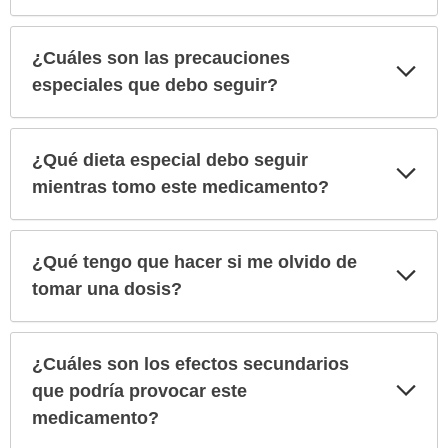
¿Cuáles son las precauciones
Exp
sec
especiales que debo seguir?
¿Qué dieta especial debo seguir
Exp
sec
mientras tomo este medicamento?
¿Qué tengo que hacer si me olvido de
Exp
sec
tomar una dosis?
¿Cuáles son los efectos secundarios
Exp
que podría provocar este
sec
medicamento?