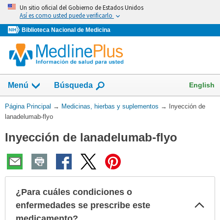
Omita
Un sitio oficial del Gobierno de Estados Unidos
y
Así es como usted puede verificarlo
vaya
Biblioteca Nacional de Medicina
al
Contenido
Mostrar
English
Menú
Búsqueda
el
campo
Usted
Página Principal
→
Medicinas, hierbas y suplementos
→
Inyección de
de
está
lanadelumab-flyo
aquí:
Inyección de lanadelumab-flyo
¿Para cuáles condiciones o
Col
enfermedades se prescribe este
sec
medicamento?