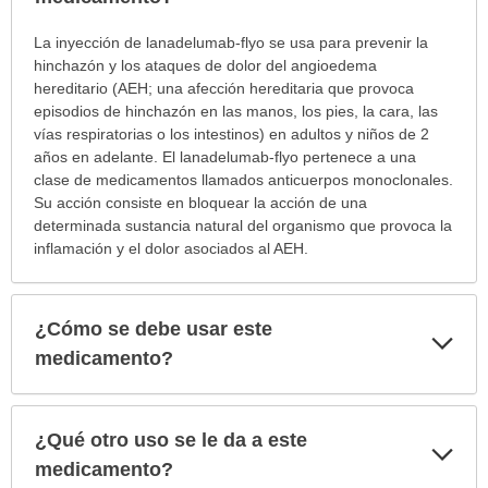
¿Para
La inyección de lanadelumab-flyo se usa para prevenir la
cuáles
hinchazón y los ataques de dolor del angioedema
condiciones
hereditario (AEH; una afección hereditaria que provoca
o
episodios de hinchazón en las manos, los pies, la cara, las
enfermedades
vías respiratorias o los intestinos) en adultos y niños de 2
se
años en adelante. El lanadelumab-flyo pertenece a una
prescribe
clase de medicamentos llamados anticuerpos monoclonales.
este
Su acción consiste en bloquear la acción de una
medicamento?
determinada sustancia natural del organismo que provoca la
ha
inflamación y el dolor asociados al AEH.
sido
extendido.
¿Cómo se debe usar este
Exp
sec
medicamento?
¿Qué otro uso se le da a este
Exp
sec
medicamento?