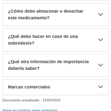
¿Cómo debo almacenar o desechar
Exp
sec
este medicamento?
¿Qué debo hacer en caso de una
Exp
sec
sobredosis?
¿Qué otra información de importancia
Exp
sec
debería saber?
Exp
Marcas comerciales
sec
Documento actualizado -
15/04/2023
Hojee las páginas sobre medicinas