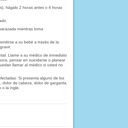
os), hágalo 2 horas antes o 4 horas
ado.
barazada mientras toma
mitirse a su bebé a través de la
ravir.
tal. Llame a su médico de inmediato
eora, pensar en suicidarse o planear
uedan llamar al médico si usted no
ectadas. Si presenta alguno de los
, dolor de cabeza, dolor de garganta,
 o la ingle.