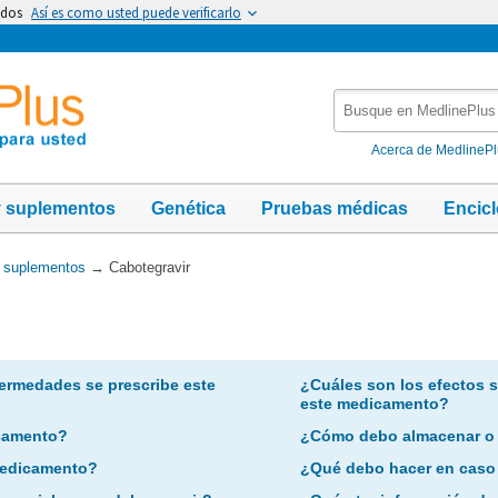
idos
Así es como usted puede verificarlo
Busque
en
MedlinePlus
Acerca de MedlineP
y suplementos
Genética
Pruebas médicas
Encic
y suplementos
→
Cabotegravir
ermedades se prescribe este
¿Cuáles son los efectos 
este medicamento?
camento?
¿Cómo debo almacenar o
 medicamento?
¿Qué debo hacer en caso