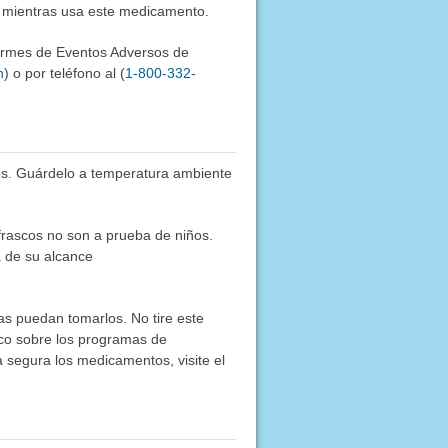
l mientras usa este medicamento.
formes de Eventos Adversos de
h
) o por teléfono al (
1-800-332-
os. Guárdelo a temperatura ambiente
frascos no son a prueba de niños.
a de su alcance
as puedan tomarlos. No tire este
co sobre los programas de
segura los medicamentos, visite el