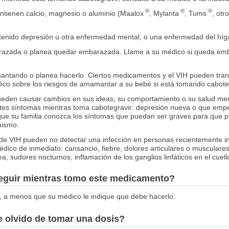
®
®
®
ntienen calcio, magnesio o aluminio (Maalox
, Mylanta
, Tums
, otr
a tenido depresión u otra enfermedad mental, o una enfermedad del híg
arazada o planea quedar embarazada. Llame a su médico si queda em
antando o planea hacerlo. Ciertos medicamentos y el VIH pueden trans
ico sobre los riesgos de amamantar a su bebé si está tomando caboteg
ueden causar cambios en sus ideas, su comportamiento o su salud men
entes síntomas mientras toma cabotegravir: depresión nueva o que emp
que su familia conozca los síntomas que puedan ser graves para que p
mismo.
e VIH pueden no detectar una infección en personas recientemente inf
édico de inmediato: cansancio, fiebre, dolores articulares o musculares
, sudores nocturnos, inflamación de los ganglios linfáticos en el cuello
seguir mientras tomo este medicamento?
, a menos que su médico le indique que debe hacerlo.
 olvido de tomar una dosis?