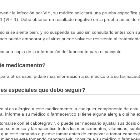
venir la infección por VIH, su médico solicitará una prueba específica p
1 (VIH-1). Debe obtener un resultado negativo en la prueba antes de re
o si se siente bien, y no suspenda su uso sin consultarlo antes con su
tado puede empeorar y el virus puede volverse resistente al tratamient
o una copia de la información del fabricante para el paciente.
este medicamento?
para otros usos; pídale más información a su médico o a su farmacéut
nes especiales que debo seguir?
co si es alérgico a este medicamento, a cualquier componente de este
. Informe a su médico o farmacéutico si tiene alguna alergia o si ha 
arse con el cabotegravir, o puede ser necesario ajustar sus dosis o r
 su médico y farmacéutico todos los medicamentos, vitaminas, suple
a, que esté tomando o piense tomar antes de empezar a tomar cabotegra
mientras esté tomando cabotegravir, consulte a su médico o farmacéu