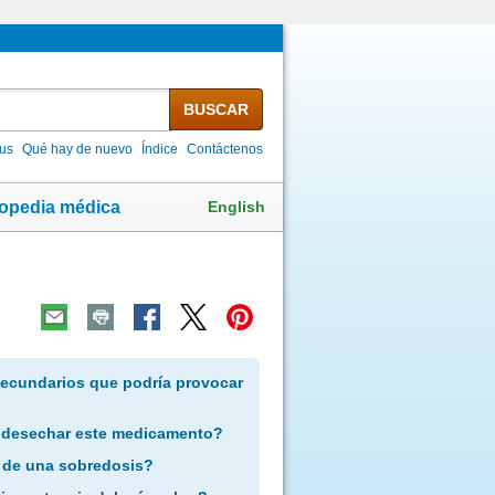
BUSCAR
lus
Qué hay de nuevo
Índice
Contáctenos
English
lopedia médica
secundarios que podría provocar
 desechar este medicamento?
 de una sobredosis?