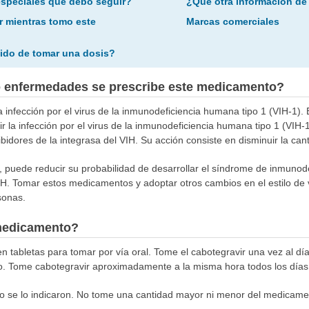
especiales que debo seguir?
¿Qué otra información de
r mientras tomo este
Marcas comerciales
ido de tomar una dosis?
o enfermedades se prescribe este medicamento?
 la infección por el virus de la inmunodeficiencia humana tipo 1 (VIH-1)
r la infección por el virus de la inmunodeficiencia humana tipo 1 (VIH-
idores de la integrasa del VIH. Su acción consiste en disminuir la can
H, puede reducir su probabilidad de desarrollar el síndrome de inmunode
. Tomar estos medicamentos y adoptar otros cambios en el estilo de v
rsonas.
medicamento?
en tabletas para tomar por vía oral. Tome el cabotegravir una vez al d
o. Tome cabotegravir aproximadamente a la misma hora todos los días
 se lo indicaron. No tome una cantidad mayor ni menor del medicamen