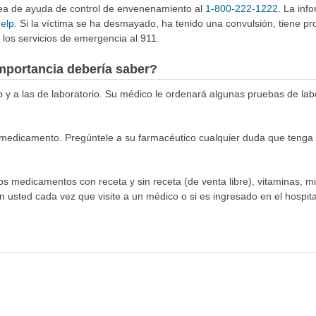
ínea de ayuda de control de envenenamiento al
1-800-222-1222
. La inf
help
. Si la víctima se ha desmayado, ha tenido una convulsión, tiene p
los servicios de emergencia al 911.
mportancia debería saber?
co y a las de laboratorio. Su médico le ordenará algunas pruebas de la
medicamento. Pregúntele a su farmacéutico cualquier duda que tenga s
los medicamentos con receta y sin receta (de venta libre), vitaminas, m
n usted cada vez que visite a un médico o si es ingresado en el hospital