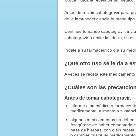
Antes de recibir cabotegravir para pre
de la inmunodeficiencia humana tipo 
Continúe tomando cabotegravir, inclus
cabotegravir u omite las dosis, su es
Pídale a su farmacéutico o a su médic
¿Qué otro uso se le da a 
A veces se receta este medicamento 
¿Cuáles son las precaucio
Antes de tomar cabotegravir,
informe a su médico o farmacéuti
medicamento, alimento o sustancia
algunos medicamentos no deben tom
Asegúrese de haber comentado con
base de hierbas, con o sin recet
o cambiar cualquier medicamento 