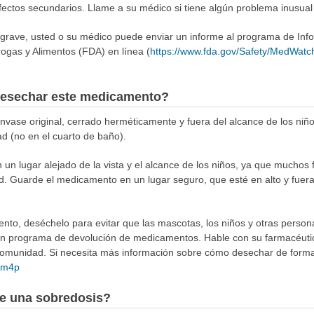
efectos secundarios. Llame a su médico si tiene algún problema inusua
 grave, usted o su médico puede enviar un informe al programa de In
ogas y Alimentos (FDA) en línea (
https://www.fda.gov/Safety/MedWatc
esechar este medicamento?
ase original, cerrado herméticamente y fuera del alcance de los niñ
ad (no en el cuarto de baño).
n lugar alejado de la vista y el alcance de los niños, ya que muchos 
d. Guarde el medicamento en un lugar seguro, que esté en alto y fuer
to, deséchelo para evitar que las mascotas, los niños y otras person
 un programa de devolución de medicamentos. Hable con su farmacéuti
munidad. Si necesita más información sobre cómo desechar de forma 
4Rm4p
e una sobredosis?