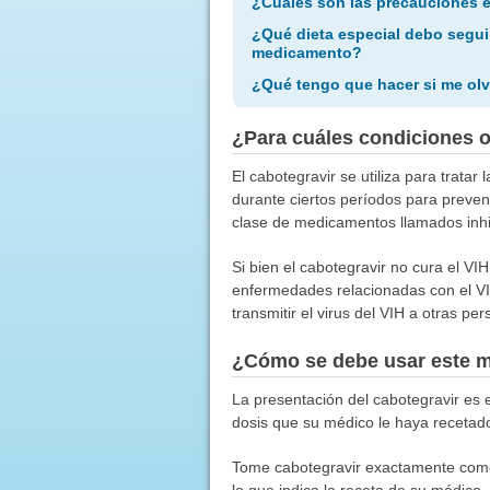
¿Cuáles son las precauciones 
¿Qué dieta especial debo segui
medicamento?
¿Qué tengo que hacer si me olv
¿Para cuáles condiciones 
El cabotegravir se utiliza para tratar
durante ciertos períodos para preveni
clase de medicamentos llamados inhib
Si bien el cabotegravir no cura el VI
enfermedades relacionadas con el VIH
transmitir el virus del VIH a otras pe
¿Cómo se debe usar este 
La presentación del cabotegravir es 
dosis que su médico le haya recetad
Tome cabotegravir exactamente como
lo que indica la receta de su médico.