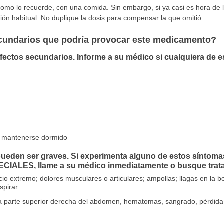
omo lo recuerde, con una comida. Sin embargo, si ya casi es hora de la
ión habitual. No duplique la dosis para compensar la que omitió.
ecundarios que podría provocar este medicamento?
fectos secundarios. Informe a su médico si cualquiera de 
o o mantenerse dormido
ueden ser graves. Si experimenta alguno de estos síntoma
ALES, llame a su médico inmediatamente o busque trata
cio extremo; dolores musculares o articulares; ampollas; llagas en la bo
spirar
n la parte superior derecha del abdomen, hematomas, sangrado, pérdida d