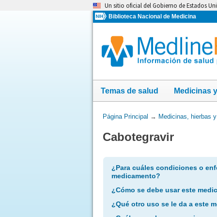
Omita
Un sitio oficial del Gobierno de Estados Un
y
Biblioteca Nacional de Medicina
vaya
al
Contenido
Temas de salud
Medicinas 
Usted
Página Principal
→
Medicinas, hierbas 
está
Cabotegravir
aquí:
¿Para cuáles condiciones o enf
medicamento?
¿Cómo se debe usar este medi
¿Qué otro uso se le da a este