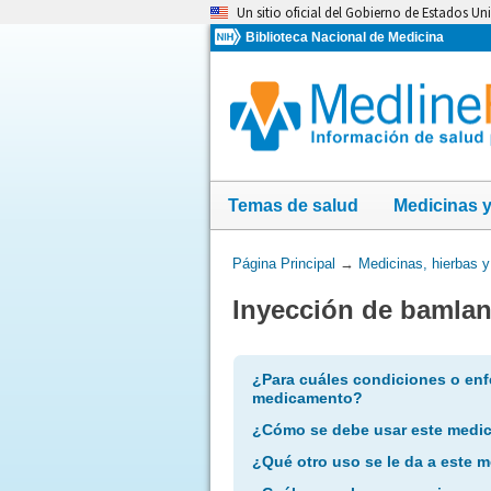
Omita
Un sitio oficial del Gobierno de Estados Un
y
Biblioteca Nacional de Medicina
vaya
al
Contenido
Temas de salud
Medicinas 
Usted
Página Principal
→
Medicinas, hierbas 
está
Inyección de bamlan
aquí:
¿Para cuáles condiciones o enf
medicamento?
¿Cómo se debe usar este medi
¿Qué otro uso se le da a este