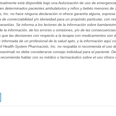
ctualmente está disponible bajo una Autorización de uso de emergencia
en determinados pacientes ambulatorios y niños y bebés menores de 2
 Inc. no hace ninguna declaración ni ofrece garantía alguna, expresa o
ta de comerciabilidad y/o idoneidad para un propósito particular, con re
garantías. Se informa a los lectores de la información sobre bamlaniv
de la información, de los errores u omisiones, y/o de las consecuencia
es que las decisiones con respecto a la terapia con medicamentos son
e informada de un profesional de la salud apto, y la información aquí c
 of Health-System Pharmacists, Inc. no respalda ni recomienda el uso
sevimab no debe considerarse consejo individual para el paciente. De
recomienda hablar con su médico o farmacéutico sobre el uso clínico e