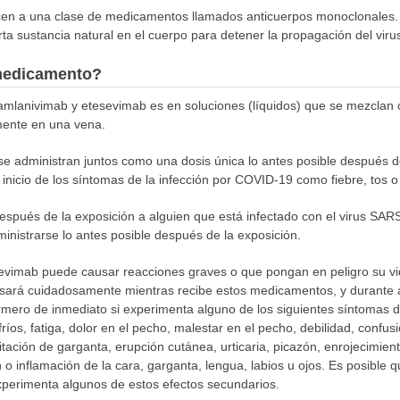
en a una clase de medicamentos llamados anticuerpos monoclonales.
rta sustancia natural en el cuerpo para detener la propagación del viru
medicamento?
amlanivimab y etesevimab es en soluciones (líquidos) que se mezclan co
mente en una vena.
 se administran juntos como una dosis única lo antes posible después 
 inicio de los síntomas de la infección por COVID-19 como fiebre, tos o d
spués de la exposición a alguien que está infectado con el virus SARS
nistrarse lo antes posible después de la exposición.
evimab puede causar reacciones graves o que pongan en peligro su vid
isará cuidadosamente mientras recibe estos medicamentos, y durante
ermero de inmediato si experimenta alguno de los siguientes síntomas d
lofríos, fatiga, dolor en el pecho, malestar en el pecho, debilidad, conf
 irritación de garganta, erupción cutánea, urticaria, picazón, enrojecimie
o inflamación de la cara, garganta, lengua, labios u ojos. Es posible q
 experimenta algunos de estos efectos secundarios.