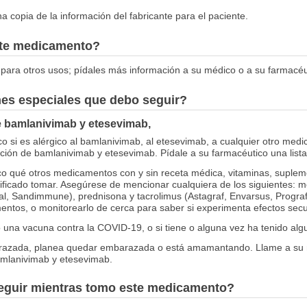
 copia de la información del fabricante para el paciente.
este medicamento?
para otros usos; pídales más información a su médico o a su farmacéu
nes especiales que debo seguir?
de bamlanivimab y etesevimab,
o si es alérgico al bamlanivimab, al etesevimab, a cualquier otro med
cción de bamlanivimab y etesevimab. Pídale a su farmacéutico una lista 
o qué otros medicamentos con y sin receta médica, vitaminas, supleme
nificado tomar. Asegúrese de mencionar cualquiera de los siguientes
al, Sandimmune), prednisona y tacrolimus (Astagraf, Envarsus, Progra
entos, o monitorearlo de cerca para saber si experimenta efectos secu
o una vacuna contra la COVID-19, o si tiene o alguna vez ha tenido al
arazada, planea quedar embarazada o está amamantando. Llame a su
amlanivimab y etesevimab.
seguir mientras tomo este medicamento?