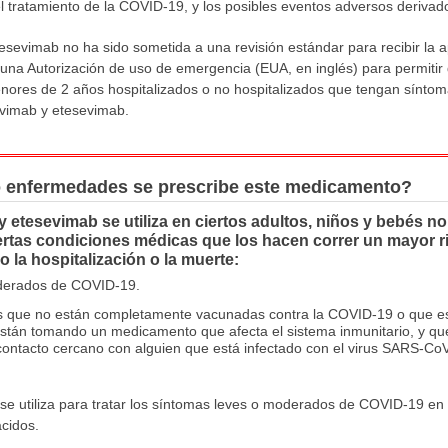
 tratamiento de la COVID-19, y los posibles eventos adversos derivad
esevimab no ha sido sometida a una revisión estándar para recibir la 
na Autorización de uso de emergencia (EUA, en inglés) para permitir q
enores de 2 años hospitalizados o no hospitalizados que tengan sínt
ivimab y etesevimab.
o enfermedades se prescribe este medicamento?
etesevimab se utiliza en ciertos adultos, niños y bebés no 
iertas condiciones médicas que los hacen correr un mayor r
 la hospitalización o la muerte:
oderados de COVID-19.
s que no están completamente vacunadas contra la COVID-19 o que es
 están tomando un medicamento que afecta el sistema inmunitario, y qu
 contacto cercano con alguien que está infectado con el virus SARS-Co
e utiliza para tratar los síntomas leves o moderados de COVID-19 e
acidos.