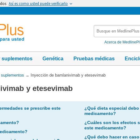
idos
Así es como usted puede verificarlo
Busque
en
MedlinePlus
Acerca de MedlineP
y suplementos
Genética
Pruebas médicas
Encic
y suplementos
→
Inyección de bamlanivimab y etesevimab
ivimab y etesevimab
ermedades se prescribe este
¿Qué dieta especial debo
medicamento?
camento?
¿Cuáles son los efectos 
este medicamento?
 medicamento?
¿Qué debo hacer en caso