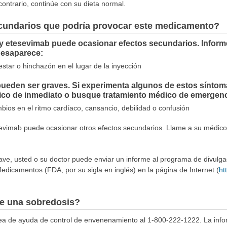
contrario, continúe con su dieta normal.
ecundarios que podría provocar este medicamento?
y etesevimab puede ocasionar efectos secundarios. Informe
desaparece:
tar o hinchazón en el lugar de la inyección
eden ser graves. Si experimenta algunos de estos síntomas
co de inmediato o busque tratamiento médico de emergenc
ambios en el ritmo cardíaco, cansancio, debilidad o confusión
evimab puede ocasionar otros efectos secundarios. Llame a su médico 
.
rave, usted o su doctor puede enviar un informe al programa de divulg
edicamentos (FDA, por su sigla en inglés) en la página de Internet (
ht
e una sobredosis?
ínea de ayuda de control de envenenamiento al 1-800-222-1222. La info