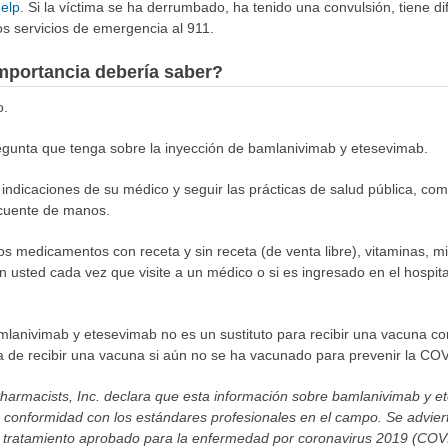
help
. Si la víctima se ha derrumbado, ha tenido una convulsión, tiene di
s servicios de emergencia al 911.
mportancia debería saber?
o.
egunta que tenga sobre la inyección de bamlanivimab y etesevimab.
indicaciones de su médico y seguir las prácticas de salud pública, como
recuente de manos.
los medicamentos con receta y sin receta (de venta libre), vitaminas, m
n usted cada vez que visite a un médico o si es ingresado en el hospital
amlanivimab y etesevimab no es un sustituto para recibir una vacuna c
 de recibir una vacuna si aún no se ha vacunado para prevenir la CO
harmacists, Inc. declara que esta información sobre bamlanivimab y e
 conformidad con los estándares profesionales en el campo. Se adviert
 tratamiento aprobado para la enfermedad por coronavirus 2019 (CO