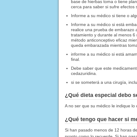
base de hierbas toma o tiene pla
cerca para saber si sufre efectos
Informe a su médico si tiene o al
Informe a su médico si está embar
realice una prueba de embarazo a
tratamiento y durante al menos 6 
método anticonceptivo eficaz mien
queda embarazada mientras toma e
informe a su médico si está ama
final.
Debe saber que este medicamento p
cedazuridina.
si se someterá a una cirugía, inc
¿Qué dieta especial debo 
A no ser que su médico le indique lo 
¿Qué tengo que hacer si me
Si han pasado menos de 12 horas des
pronto como lo recuerde. Si han pasa