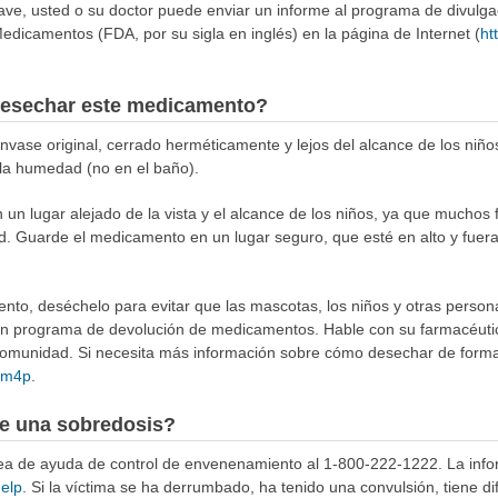
rave, usted o su doctor puede enviar un informe al programa de divulg
edicamentos (FDA, por su sigla en inglés) en la página de Internet (
ht
esechar este medicamento?
ase original, cerrado herméticamente y lejos del alcance de los niño
y la humedad (no en el baño).
n lugar alejado de la vista y el alcance de los niños, ya que muchos 
d. Guarde el medicamento en un lugar seguro, que esté en alto y fuera
to, deséchelo para evitar que las mascotas, los niños y otras person
 un programa de devolución de medicamentos. Hable con su farmacéuti
munidad. Si necesita más información sobre cómo desechar de forma 
4Rm4p
.
e una sobredosis?
ínea de ayuda de control de envenenamiento al 1-800-222-1222. La info
help
. Si la víctima se ha derrumbado, ha tenido una convulsión, tiene di