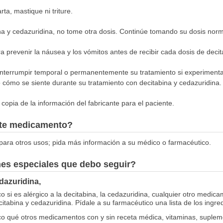
rta, mastique ni triture.
a y cedazuridina, no tome otra dosis. Continúe tomando su dosis norm
prevenir la náusea y los vómitos antes de recibir cada dosis de decit
interrumpir temporal o permanentemente su tratamiento si experimenta
cómo se siente durante su tratamiento con decitabina y cedazuridina.
opia de la información del fabricante para el paciente.
este medicamento?
ara otros usos; pida más información a su médico o farmacéutico.
nes especiales que debo seguir?
dazuridina,
 si es alérgico a la decitabina, la cedazuridina, cualquier otro medica
citabina y cedazuridina. Pídale a su farmacéutico una lista de los ingre
o qué otros medicamentos con y sin receta médica, vitaminas, supleme