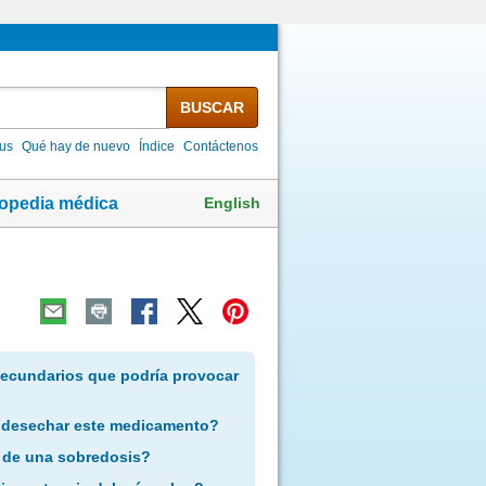
BUSCAR
lus
Qué hay de nuevo
Índice
Contáctenos
English
lopedia médica
secundarios que podría provocar
 desechar este medicamento?
 de una sobredosis?