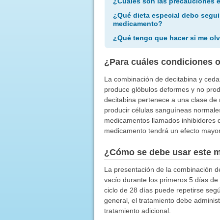
¿Cuáles son las precauciones 
¿Qué dieta especial debo segui
medicamento?
¿Qué tengo que hacer si me olv
¿Para cuáles condiciones 
La combinación de decitabina y cedaz
produce glóbulos deformes y no produ
decitabina pertenece a una clase de
producir células sanguíneas normales
medicamentos llamados inhibidores d
medicamento tendrá un efecto mayor
¿Cómo se debe usar este 
La presentación de la combinación de
vacío durante los primeros 5 días de
ciclo de 28 días puede repetirse se
general, el tratamiento debe adminis
tratamiento adicional.