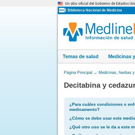
Omita
Un sitio oficial del Gobierno de Estados Un
y
Biblioteca Nacional de Medicina
vaya
al
Contenido
Temas de salud
Medicinas 
Usted
Página Principal
→
Medicinas, hierbas 
está
Decitabina y cedazur
aquí:
¿Para cuáles condiciones o enf
medicamento?
¿Cómo se debe usar este medi
¿Qué otro uso se le da a este