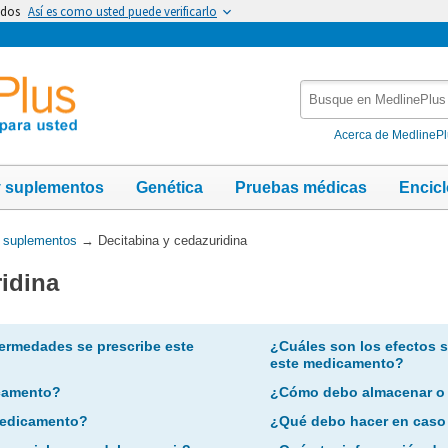
idos
Así es como usted puede verificarlo
Busque
en
MedlinePlus
Acerca de MedlineP
y suplementos
Genética
Pruebas médicas
Encic
y suplementos
→
Decitabina y cedazuridina
idina
ermedades se prescribe este
¿Cuáles son los efectos 
este medicamento?
camento?
¿Cómo debo almacenar o
 medicamento?
¿Qué debo hacer en caso