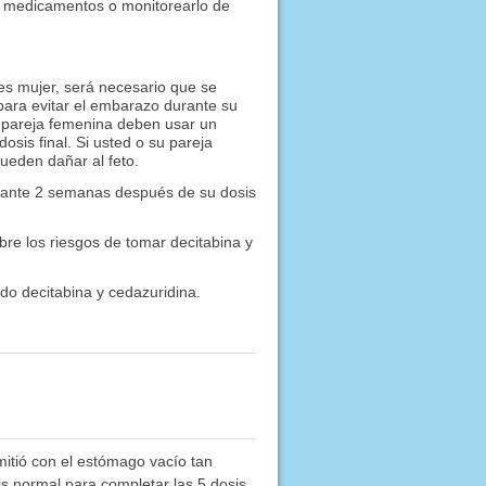
us medicamentos o monitorearlo de
es mujer, será necesario que se
ara evitar el embarazo durante su
u pareja femenina deben usar un
sis final. Si usted o su pareja
ueden dañar al feto.
rante 2 semanas después de su dosis
re los riesgos de tomar decitabina y
do decitabina y cedazuridina.
itió con el estómago vacío tan
is normal para completar las 5 dosis