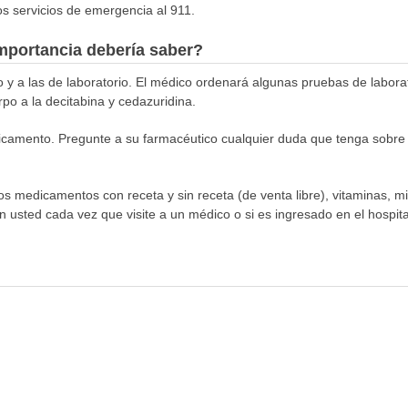
s servicios de emergencia al 911.
mportancia debería saber?
o y a las de laboratorio. El médico ordenará algunas pruebas de laborat
po a la decitabina y cedazuridina.
amento. Pregunte a su farmacéutico cualquier duda que tenga sobre c
los medicamentos con receta y sin receta (de venta libre), vitaminas, m
n usted cada vez que visite a un médico o si es ingresado en el hospital