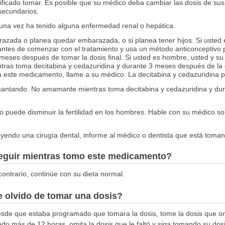
nificado tomar. Es posible que su médico deba cambiar las dosis de s
 secundarios.
guna vez ha tenido alguna enfermedad renal o hepática.
azada o planea quedar embarazada, o si planea tener hijos. Si usted 
ntes de comenzar con el tratamiento y usa un método anticonceptivo p
meses después de tomar la dosis final. Si usted es hombre, usted y s
tras toma decitabina y cedazuridina y durante 3 meses después de la do
ste medicamento, llame a su médico. La decitabina y cedazuridina p
mantando. No amamante mientras toma decitabina y cedazuridina y du
uede disminuir la fertilidad en los hombres. Hable con su médico sob
luyendo una cirugía dental, informe al médico o dentista que está toman
seguir mientras tomo este medicamento?
contrario, continúe con su dieta normal.
 olvido de tomar una dosis?
de que estaba programado que tomara la dosis, tome la dosis que om
do más de 12 horas, omita la dosis que le faltó y siga tomando su dos