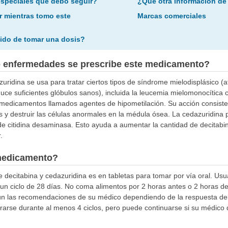
especiales que debo seguir?
¿Qué otra información de
r mientras tomo este
Marcas comerciales
ido de tomar una dosis?
o enfermedades se prescribe este medicamento?
uridina se usa para tratar ciertos tipos de síndrome mielodisplásico (
ce suficientes glóbulos sanos), incluida la leucemia mielomonocítica
 medicamentos llamados agentes de hipometilación. Su acción consist
 y destruir las células anormales en la médula ósea. La cedazuridina 
e citidina desaminasa. Esto ayuda a aumentar la cantidad de decitabi
.
medicamento?
 decitabina y cedazuridina es en tabletas para tomar por vía oral. U
 un ciclo de 28 días. No coma alimentos por 2 horas antes o 2 horas d
gún las recomendaciones de su médico dependiendo de la respuesta de
trarse durante al menos 4 ciclos, pero puede continuarse si su médico 