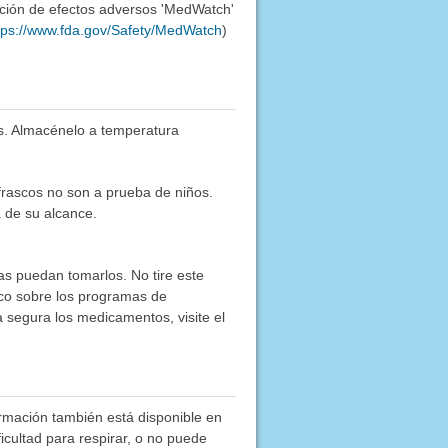
ación de efectos adversos 'MedWatch'
tps://www.fda.gov/Safety/MedWatch
)
s. Almacénelo a temperatura
frascos no son a prueba de niños.
 de su alcance.
as puedan tomarlos. No tire este
co sobre los programas de
segura los medicamentos, visite el
rmación también está disponible en
ficultad para respirar, o no puede