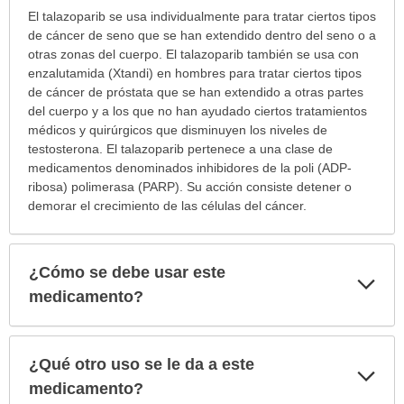
¿Para
El talazoparib se usa individualmente para tratar ciertos tipos
cuáles
de cáncer de seno que se han extendido dentro del seno o a
condiciones
otras zonas del cuerpo. El talazoparib también se usa con
o
enzalutamida (Xtandi) en hombres para tratar ciertos tipos
enfermedades
de cáncer de próstata que se han extendido a otras partes
se
del cuerpo y a los que no han ayudado ciertos tratamientos
prescribe
médicos y quirúrgicos que disminuyen los niveles de
este
testosterona. El talazoparib pertenece a una clase de
medicamento?
medicamentos denominados inhibidores de la poli (ADP‐
ha
ribosa) polimerasa (PARP). Su acción consiste detener o
sido
demorar el crecimiento de las células del cáncer.
extendido.
¿Cómo se debe usar este
Exp
sec
medicamento?
¿Qué otro uso se le da a este
Exp
sec
medicamento?