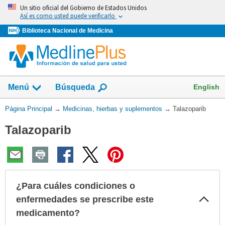
Omita
Un sitio oficial del Gobierno de Estados Unidos
y
Así es como usted puede verificarlo
vaya
Biblioteca Nacional de Medicina
al
Contenido
Mostrar
English
Menú
Búsqueda
el
campo
Usted
Página Principal
→
Medicinas, hierbas y suplementos
→
Talazoparib
de
está
Talazoparib
aquí:
¿Para cuáles condiciones o
Col
enfermedades se prescribe este
sec
medicamento?