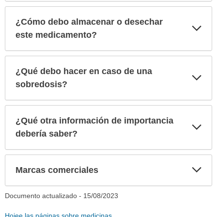
¿Cómo debo almacenar o desechar
Exp
sec
este medicamento?
¿Qué debo hacer en caso de una
Exp
sec
sobredosis?
¿Qué otra información de importancia
Exp
sec
debería saber?
Exp
Marcas comerciales
sec
Documento actualizado -
15/08/2023
Hojee las páginas sobre medicinas