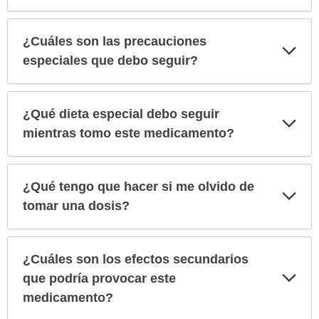
¿Cuáles son las precauciones
Exp
sec
especiales que debo seguir?
¿Qué dieta especial debo seguir
Exp
sec
mientras tomo este medicamento?
¿Qué tengo que hacer si me olvido de
Exp
sec
tomar una dosis?
¿Cuáles son los efectos secundarios
Exp
que podría provocar este
sec
medicamento?