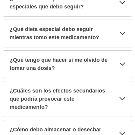
Exp
sec
especiales que debo seguir?
¿Qué dieta especial debo seguir
Exp
sec
mientras tomo este medicamento?
¿Qué tengo que hacer si me olvido de
Exp
sec
tomar una dosis?
¿Cuáles son los efectos secundarios
Exp
que podría provocar este
sec
medicamento?
¿Cómo debo almacenar o desechar
Exp