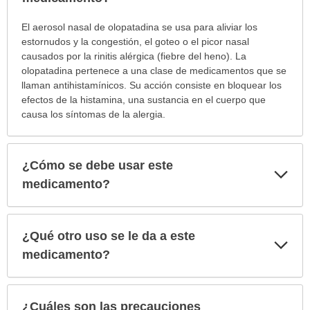
¿Para
El aerosol nasal de olopatadina se usa para aliviar los
cuáles
estornudos y la congestión, el goteo o el picor nasal
condiciones
causados por la rinitis alérgica (fiebre del heno). La
o
olopatadina pertenece a una clase de medicamentos que se
enfermedades
llaman antihistamínicos. Su acción consiste en bloquear los
se
efectos de la histamina, una sustancia en el cuerpo que
prescribe
causa los síntomas de la alergia.
este
medicamento?
ha
¿Cómo se debe usar este
Exp
sido
sec
medicamento?
extendido.
¿Qué otro uso se le da a este
Exp
sec
medicamento?
¿Cuáles son las precauciones