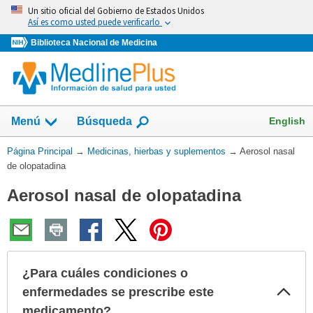
Omita
Un sitio oficial del Gobierno de Estados Unidos
y
Así es como usted puede verificarlo
vaya
Biblioteca Nacional de Medicina
al
Contenido
Mostrar
English
Menú
Búsqueda
el
campo
Usted
Página Principal
→
Medicinas, hierbas y suplementos
→
Aerosol nasal
de
está
de olopatadina
aquí:
Aerosol nasal de olopatadina
¿Para cuáles condiciones o
Col
enfermedades se prescribe este
sec
medicamento?