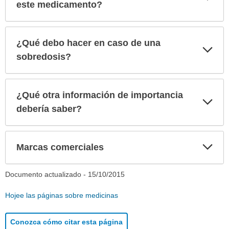
sec
este medicamento?
¿Qué debo hacer en caso de una
Exp
sec
sobredosis?
¿Qué otra información de importancia
Exp
sec
debería saber?
Exp
Marcas comerciales
sec
Documento actualizado -
15/10/2015
Hojee las páginas sobre medicinas
Conozca cómo citar esta página