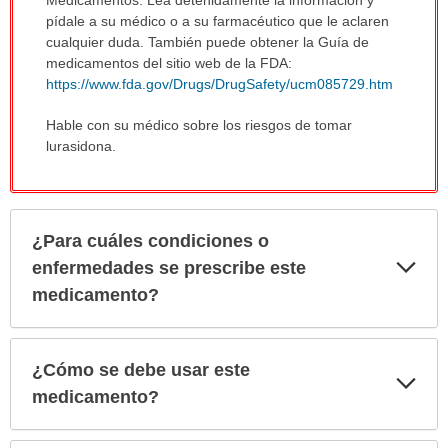
Medicamentos. Lea detenidamente la información y
pídale a su médico o a su farmacéutico que le aclaren
cualquier duda. También puede obtener la Guía de
medicamentos del sitio web de la FDA:
https://www.fda.gov/Drugs/DrugSafety/ucm085729.htm
Hable con su médico sobre los riesgos de tomar
lurasidona.
¿Para cuáles condiciones o
Exp
enfermedades se prescribe este
sec
medicamento?
¿Cómo se debe usar este
Exp
sec
medicamento?