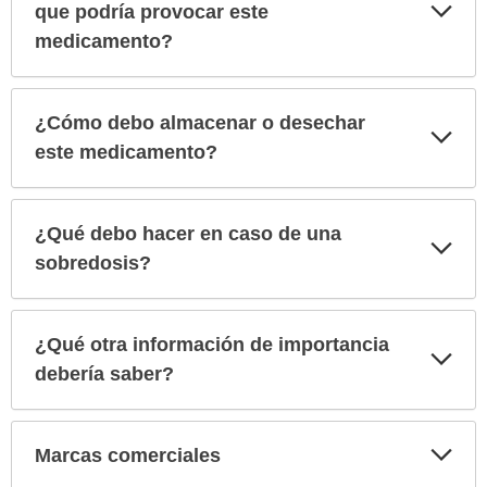
Exp
que podría provocar este
sec
medicamento?
¿Cómo debo almacenar o desechar
Exp
sec
este medicamento?
¿Qué debo hacer en caso de una
Exp
sec
sobredosis?
¿Qué otra información de importancia
Exp
sec
debería saber?
Exp
Marcas comerciales
sec