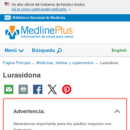
Omita
Un sitio oficial del Gobierno de Estados Unidos
y
Así es como usted puede verificarlo
vaya
Biblioteca Nacional de Medicina
al
Contenido
Mostrar
English
Menú
Búsqueda
el
campo
Usted
Página Principal
→
Medicinas, hierbas y suplementos
→
Lurasidona
de
está
Lurasidona
aquí:
Col
Advertencia:
sec
Advertencia:
Advertencia importante para los adultos mayores con
ha
demencia: