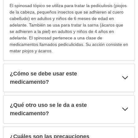
¿Para
El spinosad tópico se utiliza para tratar la pediculosis (piojos
cuáles
de la cabeza, pequeños insectos que se adhieren al cuero
condiciones
cabelludo) en adultos y niños de 6 meses de edad en
o
adelante. También se usa para tratar la sarna (ácaros que
enfermedades
se adhieren a la piel) en adultos y niños de 4 años en
se
adelante. El spinosad pertenece a una clase de
prescribe
medicamentos llamados pediculicidas. Su acción consiste en
este
matar piojos y ácaros.
medicamento?
ha
sido
¿Cómo se debe usar este
Exp
extendido.
sec
medicamento?
¿Qué otro uso se le da a este
Exp
sec
medicamento?
¿Cuáles son las precauciones