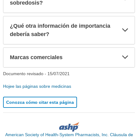
sec
sobredosis?
¿Qué otra información de importancia
Exp
sec
debería saber?
Exp
Marcas comerciales
sec
Documento revisado -
15/07/2021
Hojee las páginas sobre medicinas
Conozca cómo citar esta página
American Society of Health-System Pharmacists, Inc. Cláusula de