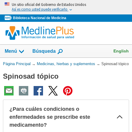
Omita
Un sitio oficial del Gobierno de Estados Unidos
y
Así es como usted puede verificarlo
vaya
Biblioteca Nacional de Medicina
al
Contenido
Mostrar
English
Menú
Búsqueda
el
campo
Usted
Página Principal
→
Medicinas, hierbas y suplementos
→
Spinosad tópico
de
está
Spinosad tópico
aquí:
¿Para cuáles condiciones o
Col
enfermedades se prescribe este
sec
medicamento?