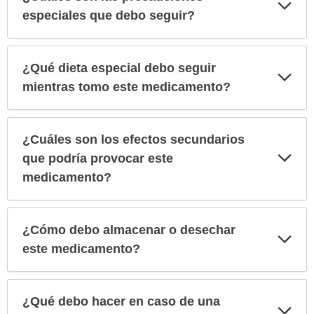
Exp
sec
especiales que debo seguir?
¿Qué dieta especial debo seguir
Exp
sec
mientras tomo este medicamento?
¿Cuáles son los efectos secundarios
Exp
que podría provocar este
sec
medicamento?
¿Cómo debo almacenar o desechar
Exp
sec
este medicamento?
¿Qué debo hacer en caso de una
Exp