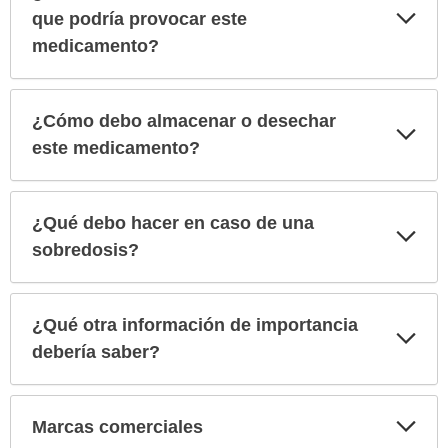
Exp
que podría provocar este
sec
medicamento?
¿Cómo debo almacenar o desechar
Exp
sec
este medicamento?
¿Qué debo hacer en caso de una
Exp
sec
sobredosis?
¿Qué otra información de importancia
Exp
sec
debería saber?
Exp
Marcas comerciales
sec