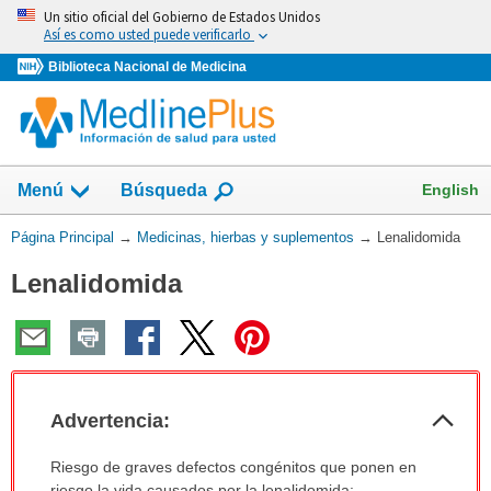
Omita
Un sitio oficial del Gobierno de Estados Unidos
y
Así es como usted puede verificarlo
vaya
Biblioteca Nacional de Medicina
al
Contenido
Mostrar
English
Menú
Búsqueda
el
campo
Usted
Página Principal
→
Medicinas, hierbas y suplementos
→
Lenalidomida
de
está
Lenalidomida
aquí:
Col
Advertencia:
sec
Advertencia:
Riesgo de graves defectos congénitos que ponen en
ha
riesgo la vida causados por la lenalidomida: