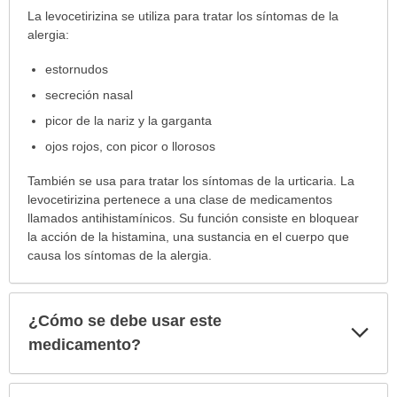
¿Para
La levocetirizina se utiliza para tratar los síntomas de la
cuáles
alergia:
condiciones
estornudos
o
enfermedades
secreción nasal
se
picor de la nariz y la garganta
prescribe
ojos rojos, con picor o llorosos
este
medicamento?
También se usa para tratar los síntomas de la urticaria. La
ha
levocetirizina pertenece a una clase de medicamentos
sido
llamados antihistamínicos. Su función consiste en bloquear
extendido.
la acción de la histamina, una sustancia en el cuerpo que
causa los síntomas de la alergia.
¿Cómo se debe usar este
Exp
sec
medicamento?