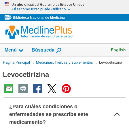
Omita
Un sitio oficial del Gobierno de Estados Unidos
y
Así es como usted puede verificarlo
vaya
Biblioteca Nacional de Medicina
al
Contenido
Mostrar
English
Menú
Búsqueda
el
campo
Usted
Página Principal
→
Medicinas, hierbas y suplementos
→
Levocetirizina
de
está
Levocetirizina
aquí:
¿Para cuáles condiciones o
Col
enfermedades se prescribe este
sec
medicamento?