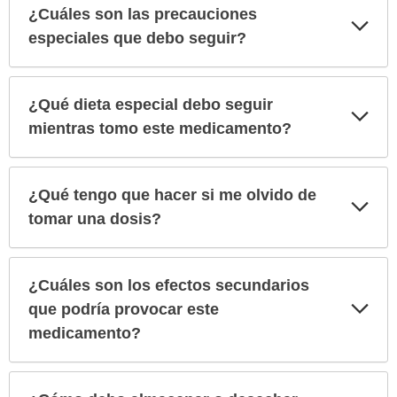
¿Cuáles son las precauciones
Exp
sec
especiales que debo seguir?
¿Qué dieta especial debo seguir
Exp
sec
mientras tomo este medicamento?
¿Qué tengo que hacer si me olvido de
Exp
sec
tomar una dosis?
¿Cuáles son los efectos secundarios
Exp
que podría provocar este
sec
medicamento?