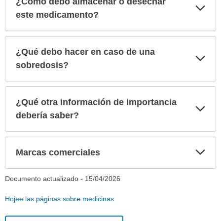
¿Cómo debo almacenar o desechar
Exp
sec
este medicamento?
¿Qué debo hacer en caso de una
Exp
sec
sobredosis?
¿Qué otra información de importancia
Exp
sec
debería saber?
Exp
Marcas comerciales
sec
Documento actualizado -
15/04/2026
Hojee las páginas sobre medicinas