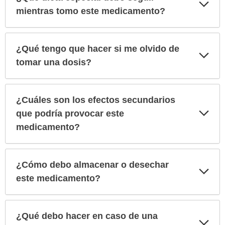
Exp
sec
mientras tomo este medicamento?
¿Qué tengo que hacer si me olvido de
Exp
sec
tomar una dosis?
¿Cuáles son los efectos secundarios
Exp
que podría provocar este
sec
medicamento?
¿Cómo debo almacenar o desechar
Exp
sec
este medicamento?
¿Qué debo hacer en caso de una
Exp