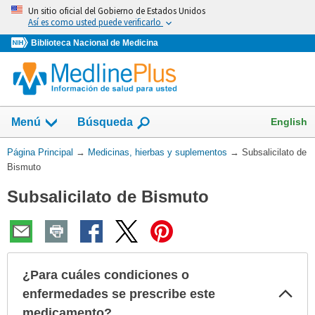
Omita
Un sitio oficial del Gobierno de Estados Unidos
y
Así es como usted puede verificarlo
vaya
Biblioteca Nacional de Medicina
al
Contenido
Mostrar
English
Menú
Búsqueda
el
campo
Usted
Página Principal
→
Medicinas, hierbas y suplementos
→
Subsalicilato de
de
está
Bismuto
aquí:
Subsalicilato de Bismuto
¿Para cuáles condiciones o
Col
enfermedades se prescribe este
sec
medicamento?