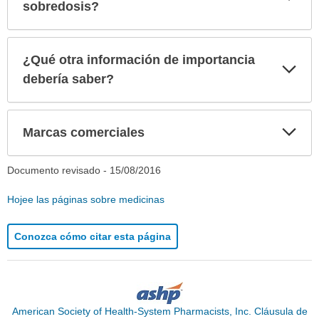
sec
sobredosis?
¿Qué otra información de importancia
Exp
sec
debería saber?
Exp
Marcas comerciales
sec
Documento revisado -
15/08/2016
Hojee las páginas sobre medicinas
Conozca cómo citar esta página
American Society of Health-System Pharmacists, Inc. Cláusula de