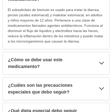
¿Para
El subsalicilato de bismuto es usado para tratar la diarrea,
cuáles
pirosis (acidez estomacal) y malestar estomacal, en adultos
condiciones
y niños mayores de 12 años. Pertenece a una clase de
o
medicamentos llamados agentes antidiarréicos. Funciona al
enfermedades
disminuir el flujo de líquidos y electrolitos hacia las heces,
se
reduce la inflamación dentro de los intestinos y puede matar
prescribe
a los microorganismos que causan la diarrea.
este
medicamento?
ha
¿Cómo se debe usar este
Exp
sido
sec
medicamento?
extendido.
¿Cuáles son las precauciones
Exp
sec
especiales que debo seguir?
¿Qué dieta especial debo seguir