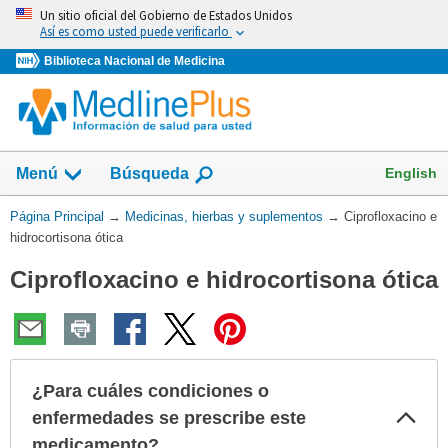
Omita
Un sitio oficial del Gobierno de Estados Unidos
y
Así es como usted puede verificarlo
vaya
Biblioteca Nacional de Medicina
al
Contenido
Mostrar
English
Menú
Búsqueda
el
campo
Usted
Página Principal
→
Medicinas, hierbas y suplementos
→
Ciprofloxacino e
de
está
hidrocortisona ótica
aquí:
Ciprofloxacino e hidrocortisona ótica
¿Para cuáles condiciones o
Col
enfermedades se prescribe este
sec
medicamento?