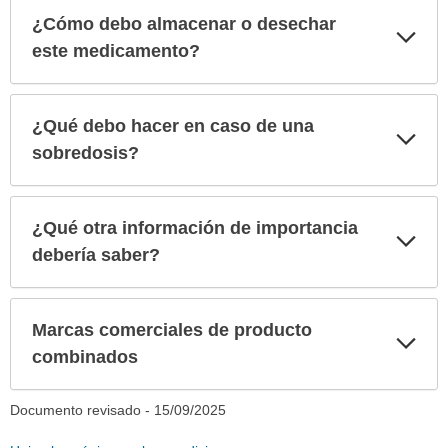
¿Cómo debo almacenar o desechar
Exp
sec
este medicamento?
¿Qué debo hacer en caso de una
Exp
sec
sobredosis?
¿Qué otra información de importancia
Exp
sec
debería saber?
Marcas comerciales de producto
Exp
sec
combinados
Documento revisado -
15/09/2025