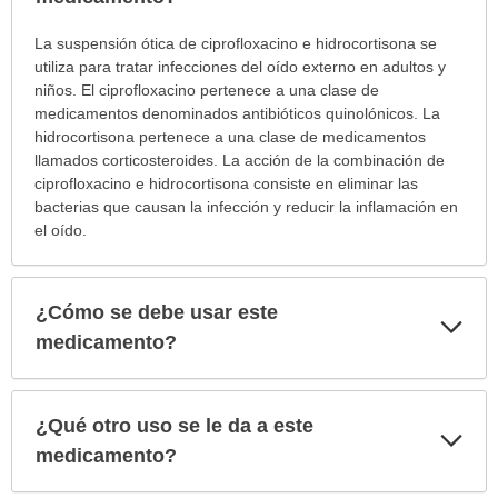
¿Para
La suspensión ótica de ciprofloxacino e hidrocortisona se
cuáles
utiliza para tratar infecciones del oído externo en adultos y
condiciones
niños. El ciprofloxacino pertenece a una clase de
o
medicamentos denominados antibióticos quinolónicos. La
enfermedades
hidrocortisona pertenece a una clase de medicamentos
se
llamados corticosteroides. La acción de la combinación de
prescribe
ciprofloxacino e hidrocortisona consiste en eliminar las
este
bacterias que causan la infección y reducir la inflamación en
medicamento?
el oído.
ha
sido
extendido.
¿Cómo se debe usar este
Exp
sec
medicamento?
¿Qué otro uso se le da a este
Exp
sec
medicamento?