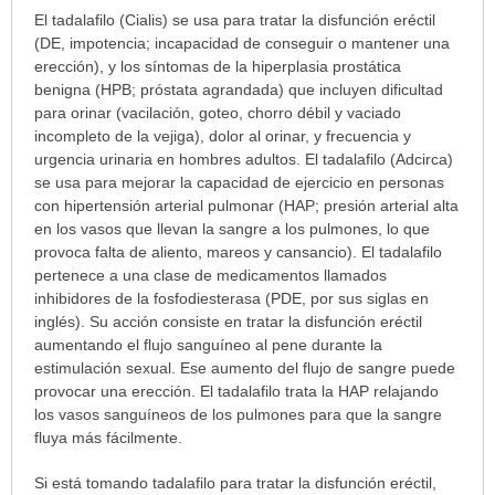
¿Para
El tadalafilo (Cialis) se usa para tratar la disfunción eréctil
cuáles
(DE, impotencia; incapacidad de conseguir o mantener una
condiciones
erección), y los síntomas de la hiperplasia prostática
o
benigna (HPB; próstata agrandada) que incluyen dificultad
enfermedades
para orinar (vacilación, goteo, chorro débil y vaciado
se
incompleto de la vejiga), dolor al orinar, y frecuencia y
prescribe
urgencia urinaria en hombres adultos. El tadalafilo (Adcirca)
este
se usa para mejorar la capacidad de ejercicio en personas
medicamento?
con hipertensión arterial pulmonar (HAP; presión arterial alta
ha
en los vasos que llevan la sangre a los pulmones, lo que
sido
provoca falta de aliento, mareos y cansancio). El tadalafilo
extendido.
pertenece a una clase de medicamentos llamados
inhibidores de la fosfodiesterasa (PDE, por sus siglas en
inglés). Su acción consiste en tratar la disfunción eréctil
aumentando el flujo sanguíneo al pene durante la
estimulación sexual. Ese aumento del flujo de sangre puede
provocar una erección. El tadalafilo trata la HAP relajando
los vasos sanguíneos de los pulmones para que la sangre
fluya más fácilmente.
Si está tomando tadalafilo para tratar la disfunción eréctil,