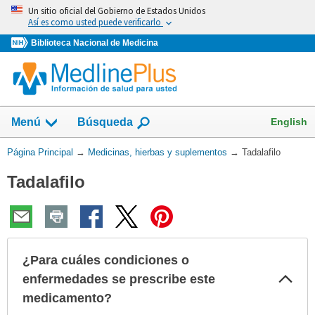
Omita
Un sitio oficial del Gobierno de Estados Unidos
y
Así es como usted puede verificarlo
vaya
Biblioteca Nacional de Medicina
al
Contenido
Mostrar
English
Menú
Búsqueda
el
campo
Usted
Página Principal
→
Medicinas, hierbas y suplementos
→
Tadalafilo
de
está
Tadalafilo
aquí:
¿Para cuáles condiciones o
Col
enfermedades se prescribe este
sec
medicamento?