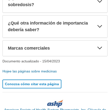
sec
sobredosis?
¿Qué otra información de importancia
Exp
sec
debería saber?
Exp
Marcas comerciales
sec
Documento actualizado -
15/04/2023
Hojee las páginas sobre medicinas
Conozca cómo citar esta página
American Society of Health-System Pharmacists, Inc. Cláusula de