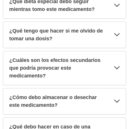
¿Qué dieta especial debo seguir
Exp
sec
mientras tomo este medicamento?
¿Qué tengo que hacer si me olvido de
Exp
sec
tomar una dosis?
¿Cuáles son los efectos secundarios
Exp
que podría provocar este
sec
medicamento?
¿Cómo debo almacenar o desechar
Exp
sec
este medicamento?
¿Qué debo hacer en caso de una
Exp