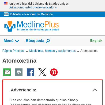
Omita
Un sitio oficial del Gobierno de Estados Unidos
y
Así es como usted puede verificarlo
vaya
Biblioteca Nacional de Medicina
al
Contenido
Mostrar
English
Menú
Búsqueda
el
campo
Usted
Página Principal
→
Medicinas, hierbas y suplementos
→
Atomoxetina
de
está
Atomoxetina
aquí:
Col
Advertencia:
sec
Advertencia:
Los estudios han demostrado que los niños y
ha
adolescentes con trastorno por déficit de atención con