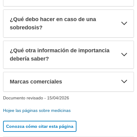
¿Qué debo hacer en caso de una
Exp
sec
sobredosis?
¿Qué otra información de importancia
Exp
sec
debería saber?
Exp
Marcas comerciales
sec
Documento revisado -
15/04/2026
Hojee las páginas sobre medicinas
Conozca cómo citar esta página