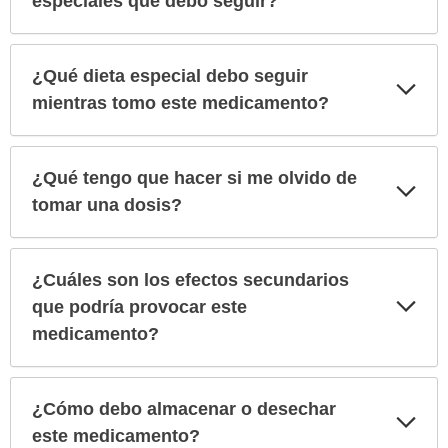
especiales que debo seguir?
¿Qué dieta especial debo seguir
Exp
sec
mientras tomo este medicamento?
¿Qué tengo que hacer si me olvido de
Exp
sec
tomar una dosis?
¿Cuáles son los efectos secundarios
Exp
que podría provocar este
sec
medicamento?
¿Cómo debo almacenar o desechar
Exp
sec
este medicamento?