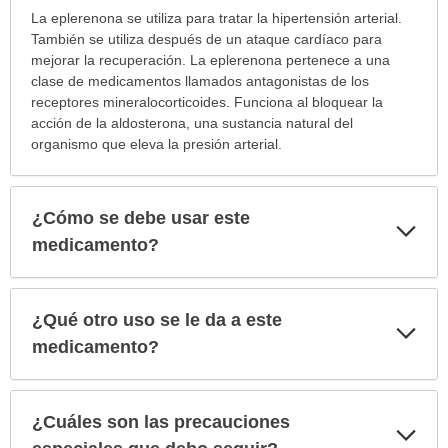
¿Para
La eplerenona se utiliza para tratar la hipertensión arterial.
cuáles
También se utiliza después de un ataque cardíaco para
condiciones
mejorar la recuperación. La eplerenona pertenece a una
o
clase de medicamentos llamados antagonistas de los
enfermedades
receptores mineralocorticoides. Funciona al bloquear la
se
acción de la aldosterona, una sustancia natural del
prescribe
organismo que eleva la presión arterial.
este
medicamento?
ha
¿Cómo se debe usar este
Exp
sido
sec
medicamento?
extendido.
¿Qué otro uso se le da a este
Exp
sec
medicamento?
¿Cuáles son las precauciones
Exp
sec