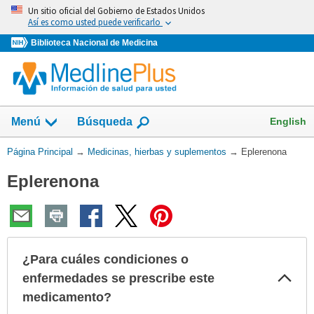
Omita
Un sitio oficial del Gobierno de Estados Unidos
y
Así es como usted puede verificarlo
vaya
Biblioteca Nacional de Medicina
al
Contenido
Mostrar
English
Menú
Búsqueda
el
campo
Usted
Página Principal
→
Medicinas, hierbas y suplementos
→
Eplerenona
de
está
Eplerenona
aquí:
¿Para cuáles condiciones o
Col
enfermedades se prescribe este
sec
medicamento?