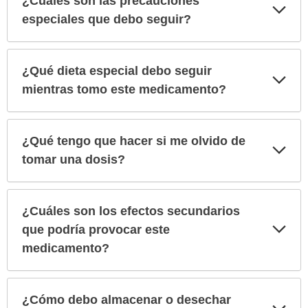
¿Cuáles son las precauciones
Exp
sec
especiales que debo seguir?
¿Qué dieta especial debo seguir
Exp
sec
mientras tomo este medicamento?
¿Qué tengo que hacer si me olvido de
Exp
sec
tomar una dosis?
¿Cuáles son los efectos secundarios
Exp
que podría provocar este
sec
medicamento?
¿Cómo debo almacenar o desechar
Exp