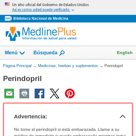
Omita
Un sitio oficial del Gobierno de Estados Unidos
y
Así es como usted puede verificarlo
vaya
Biblioteca Nacional de Medicina
al
Contenido
Mostrar
English
Menú
Búsqueda
el
campo
Usted
Página Principal
→
Medicinas, hierbas y suplementos
→
Perindopril
de
está
Perindopril
aquí:
Col
Advertencia:
sec
Advertencia:
No tome el perindopril si está embarazada. Llame a su
ha
médico de inmediato si queda embarazada mientras toma