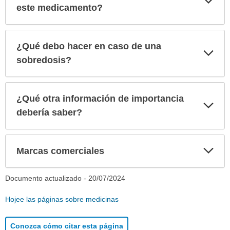
sec
este medicamento?
¿Qué debo hacer en caso de una
Exp
sec
sobredosis?
¿Qué otra información de importancia
Exp
sec
debería saber?
Exp
Marcas comerciales
sec
Documento actualizado -
20/07/2024
Hojee las páginas sobre medicinas
Conozca cómo citar esta página