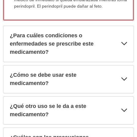
sido
perindopril. El perindopril puede dañar al feto.
extendido.
¿Para cuáles condiciones o
Exp
enfermedades se prescribe este
sec
medicamento?
¿Cómo se debe usar este
Exp
sec
medicamento?
¿Qué otro uso se le da a este
Exp
sec
medicamento?