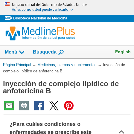
Omita
Un sitio oficial del Gobierno de Estados Unidos
y
Así es como usted puede verificarlo
vaya
Biblioteca Nacional de Medicina
al
Contenido
Mostrar
English
Menú
Búsqueda
el
campo
Usted
Página Principal
→
Medicinas, hierbas y suplementos
→
Inyección de
de
está
complejo lipídico de anfotericina B
aquí:
Inyección de complejo lipídico de
anfotericina B
¿Para cuáles condiciones o
Col
enfermedades se prescribe este