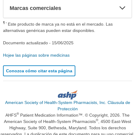
Exp
Marcas comerciales
sec
¶
Este producto de marca ya no está en el mercado. Las
alternativas genéricas pueden estar disponibles.
Documento actualizado -
15/06/2025
Hojee las páginas sobre medicinas
Conozca cómo citar esta página
American Society of Health-System Pharmacists, Inc. Cláusula de
Protección
®
AHFS
Patient Medication Information™. © Copyright, 2026. The
®
American Society of Health-System Pharmacists
, 4500 East-West
Highway, Suite 900, Bethesda, Maryland. Todos los derechos
reservados. La duplicación de este documento para su uso comercial,