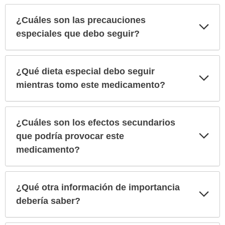
¿Cuáles son las precauciones
Exp
sec
especiales que debo seguir?
¿Qué dieta especial debo seguir
Exp
sec
mientras tomo este medicamento?
¿Cuáles son los efectos secundarios
Exp
que podría provocar este
sec
medicamento?
¿Qué otra información de importancia
Exp
sec
debería saber?