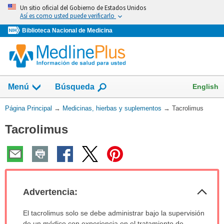
Omita
Un sitio oficial del Gobierno de Estados Unidos
y
Así es como usted puede verificarlo
vaya
Biblioteca Nacional de Medicina
al
Contenido
Mostrar
English
Menú
Búsqueda
el
campo
Usted
Página Principal
→
Medicinas, hierbas y suplementos
→
Tacrolimus
de
está
Tacrolimus
aquí:
Col
Advertencia:
sec
Advertencia:
El tacrolimus solo se debe administrar bajo la supervisión
ha
de un médico con experiencia en el tratamiento de