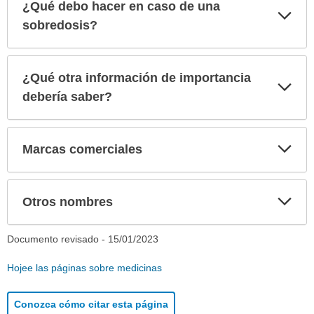
¿Qué debo hacer en caso de una
Exp
sec
sobredosis?
¿Qué otra información de importancia
Exp
sec
debería saber?
Exp
Marcas comerciales
sec
Exp
Otros nombres
sec
Documento revisado -
15/01/2023
Hojee las páginas sobre medicinas
Conozca cómo citar esta página