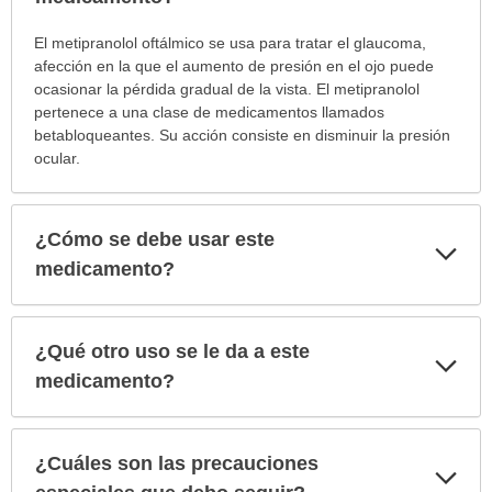
¿Para
El metipranolol oftálmico se usa para tratar el glaucoma,
cuáles
afección en la que el aumento de presión en el ojo puede
condiciones
ocasionar la pérdida gradual de la vista. El metipranolol
o
pertenece a una clase de medicamentos llamados
enfermedades
betabloqueantes. Su acción consiste en disminuir la presión
se
ocular.
prescribe
este
medicamento?
¿Cómo se debe usar este
Exp
ha
sec
medicamento?
sido
extendido.
¿Qué otro uso se le da a este
Exp
sec
medicamento?
¿Cuáles son las precauciones
Exp
sec