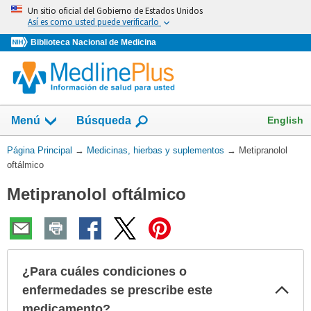
Omita
Un sitio oficial del Gobierno de Estados Unidos
y
Así es como usted puede verificarlo
vaya
Biblioteca Nacional de Medicina
al
Contenido
Mostrar
English
Menú
Búsqueda
el
campo
Usted
Página Principal
→
Medicinas, hierbas y suplementos
→
Metipranolol
de
está
oftálmico
aquí:
Metipranolol oftálmico
¿Para cuáles condiciones o
Col
enfermedades se prescribe este
sec
medicamento?