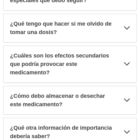
especiales que debo seguir?
¿Qué tengo que hacer si me olvido de
Exp
sec
tomar una dosis?
¿Cuáles son los efectos secundarios
Exp
que podría provocar este
sec
medicamento?
¿Cómo debo almacenar o desechar
Exp
sec
este medicamento?
¿Qué otra información de importancia
Exp
sec
debería saber?