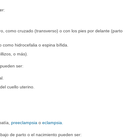
er:
ro, como cruzado (transverso) o con los pies por delante (parto
o como hidrocefalia o espina bífida.
llizos, o más).
 pueden ser:
l.
el cuello uterino.
patía,
preeclampsia
o
eclampsia.
bajo de parto o el nacimiento pueden ser: