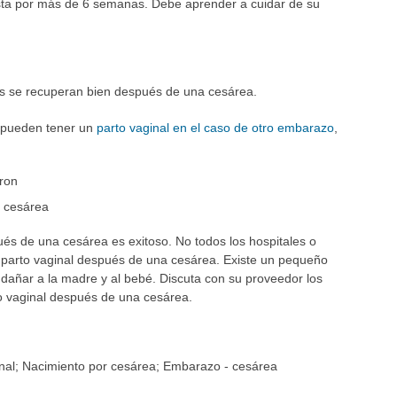
sta por más de 6 semanas. Debe aprender a cuidar de su
és se recuperan bien después de una cesárea.
 pueden tener un
parto vaginal en el caso de otro embarazo
,
aron
a cesárea
és de una cesárea es exitoso. No todos los hospitales o
 parto vaginal después de una cesárea. Existe un pequeño
 dañar a la madre y al bebé. Discuta con su proveedor los
to vaginal después de una cesárea.
nal; Nacimiento por cesárea; Embarazo - cesárea