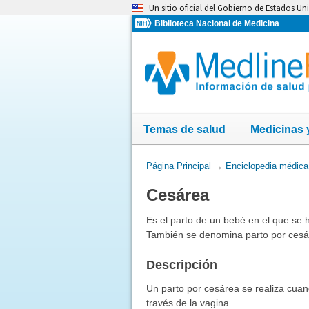
Omita
Un sitio oficial del Gobierno de Estados Un
y
Biblioteca Nacional de Medicina
vaya
al
Contenido
Temas de salud
Medicinas 
Usted
Página Principal
→
Enciclopedia médica
está
Cesárea
aquí:
Es el parto de un bebé en el que se 
También se denomina parto por cesá
Descripción
Un parto por cesárea se realiza cuan
través de la vagina.