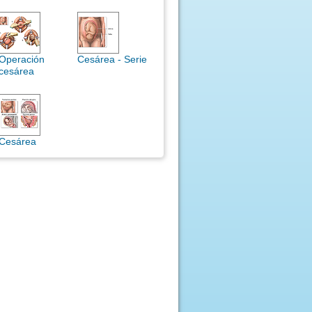
Operación
Cesárea - Serie
cesárea
Cesárea