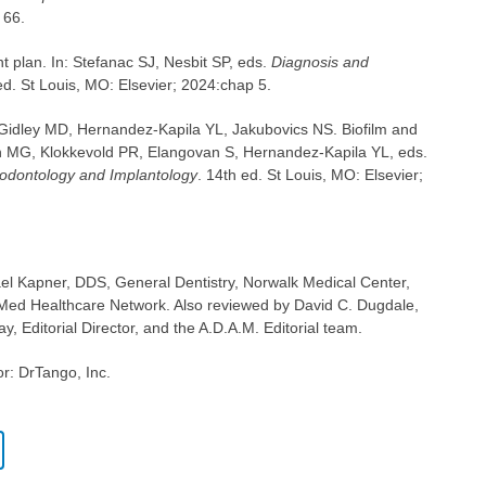
 66.
t plan. In: Stefanac SJ, Nesbit SP, eds.
Diagnosis and
 ed. St Louis, MO: Elsevier; 2024:chap 5.
idley MD, Hernandez-Kapila YL, Jakubovics NS. Biofilm and
n MG, Klokkevold PR, Elangovan S, Hernandez-Kapila YL, eds.
odontology and Implantology
. 14th ed. St Louis, MO: Elsevier;
ael Kapner, DDS, General Dentistry, Norwalk Medical Center,
Med Healthcare Network. Also reviewed by David C. Dugdale,
 Editorial Director, and the A.D.A.M. Editorial team.
or: DrTango, Inc.