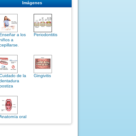
Imágenes
Enseñar a los
Periodontitis
niños a
cepillarse.
Cuidado de la
Gingivitis
dentadura
postiza
Anatomía oral