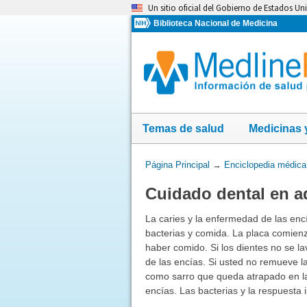
Omita
Un sitio oficial del Gobierno de Estados Un
y
Biblioteca Nacional de Medicina
vaya
al
Contenido
Temas de salud
Medicinas 
Usted
Página Principal
→
Enciclopedia médica
está
Cuidado dental en a
aquí:
La caries y la enfermedad de las en
bacterias y comida. La placa comien
haber comido. Si los dientes no se l
de las encías. Si usted no remueve l
como sarro que queda atrapado en la b
encías. Las bacterias y la respuesta 