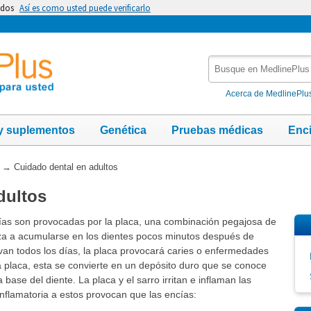
idos
Así es como usted puede verificarlo
Busque
en
MedlinePlus
Acerca de MedlinePlu
y suplementos
Genética
Pruebas médicas
Enc
→
Cuidado dental en adultos
dultos
cías son provocadas por la placa, una combinación pegajosa de
za a acumularse en los dientes pocos minutos después de
avan todos los días, la placa provocará caries o enfermedades
a placa, esta se convierte en un depósito duro que se conoce
ase del diente. La placa y el sarro irritan e inflaman las
inflamatoria a estos provocan que las encías: