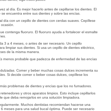
vez al día. Es mejor hacerlo antes de cepillarse los dientes. El
e se encuentra entre sus dientes y sobre las encías.
al día con un cepillo de dientes con cerdas suaves. Cepíllese
 ocasión.
 que contenga fluoruro. El fluoruro ayuda a fortalecer el esmalte
ries.
da 3 a 4 meses, o antes de ser necesario. Un cepillo
ra limpiar sus dientes. Si usa un cepillo de dientes eléctrico,
eses de la misma manera.
Es menos probable que padezca de enfermedad de las encías
 endulzadas. Comer y beber muchas cosas dulces incrementa su
les. Si decide comer o beber cosas dulces, cepíllese los
más problemas de dientes y encías que los no fumadores.
retenedores y otros aparatos limpios. Esto incluye cepillarlos
le que deba remojarlos en una solución limpiadora.
 regularmente. Muchos dentistas recomiendan hacerse una
a 6 meses para una salud bucal óptima. Puede ser necesario