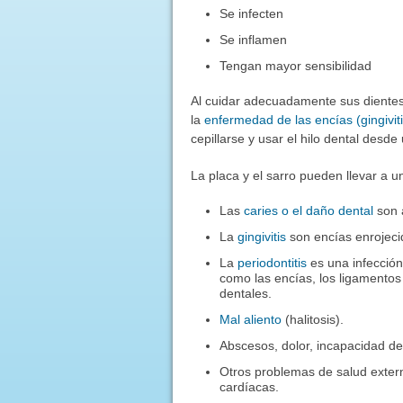
Se infecten
Se inflamen
Tengan mayor sensibilidad
Al cuidar adecuadamente sus dientes
la
enfermedad de las encías (gingiviti
cepillarse y usar el hilo dental des
La placa y el sarro pueden llevar a 
Las
caries o el daño dental
son a
La
gingivitis
son encías enrojeci
La
periodontitis
es una infección
como las encías, los ligamentos
dentales.
Mal aliento
(halitosis).
Abscesos, dolor, incapacidad de 
Otros problemas de salud exter
cardíacas.