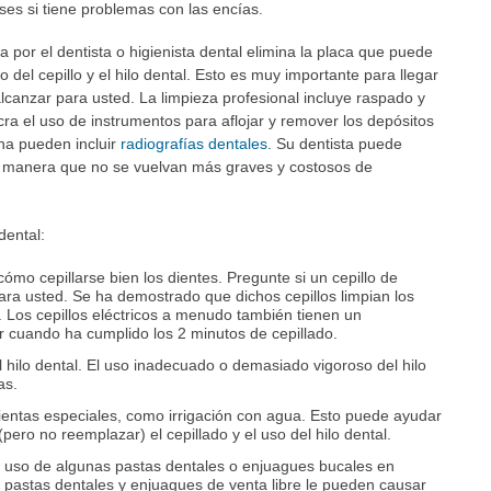
ses si tiene problemas con las encías.
a por el dentista o higienista dental elimina la placa que puede
del cepillo y el hilo dental. Esto es muy importante para llegar
alcanzar para usted. La limpieza profesional incluye raspado y
cra el uso de instrumentos para aflojar y remover los depósitos
na pueden incluir
radiografías dentales
. Su dentista puede
e manera que no se vuelvan más graves y costosos de
dental:
cómo cepillarse bien los dientes. Pregunte si un cepillo de
para usted. Se ha demostrado que dichos cepillos limpian los
 Los cepillos eléctricos a menudo también tienen un
 cuando ha cumplido los 2 minutos de cepillado.
 hilo dental. El uso inadecuado o demasiado vigoroso del hilo
as.
ientas especiales, como irrigación con agua. Esto puede ayudar
ero no reemplazar) el cepillado y el uso del hilo dental.
el uso de algunas pastas dentales o enjuagues bucales en
as pastas dentales y enjuagues de venta libre le pueden causar