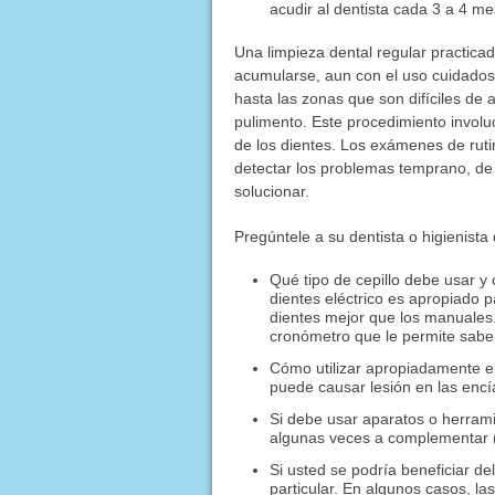
acudir al dentista cada 3 a 4 me
Una limpieza dental regular practicad
acumularse, aun con el uso cuidadoso 
hasta las zonas que son difíciles de 
pulimento. Este procedimiento involu
de los dientes. Los exámenes de ruti
detectar los problemas temprano, d
solucionar.
Pregúntele a su dentista o higienista 
Qué tipo de cepillo debe usar y 
dientes eléctrico es apropiado 
dientes mejor que los manuales.
cronómetro que le permite saber
Cómo utilizar apropiadamente el
puede causar lesión en las encí
Si debe usar aparatos o herram
algunas veces a complementar (p
Si usted se podría beneficiar d
particular. En algunos casos, l