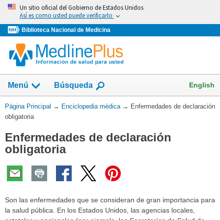
Omita
Un sitio oficial del Gobierno de Estados Unidos
y
Así es como usted puede verificarlo
vaya
Biblioteca Nacional de Medicina
al
Contenido
English
Menú
Búsqueda
Usted
Página Principal
→
Enciclopedia médica
→
Enfermedades de declaración
está
obligatoria
aquí:
Enfermedades de declaración
obligatoria
Son las enfermedades que se consideran de gran importancia para
la salud pública. En los Estados Unidos, las agencias locales,