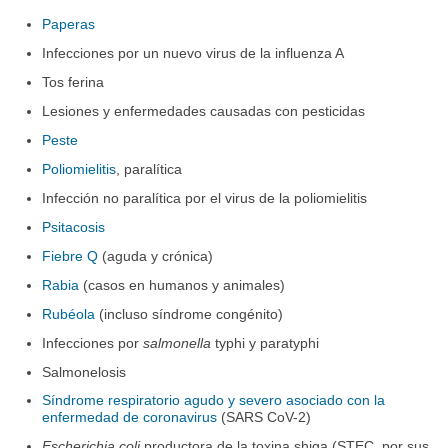
Paperas
Infecciones por un nuevo virus de la influenza A
Tos ferina
Lesiones y enfermedades causadas con pesticidas
Peste
Poliomielitis
, paralítica
Infección no paralítica por el virus de la poliomielitis
Psitacosis
Fiebre Q
(aguda y crónica)
Rabia
(casos en humanos y animales)
Rubéola
(incluso síndrome congénito)
Infecciones por
salmonella
typhi y paratyphi
Salmonelosis
Síndrome respiratorio agudo y severo asociado con la
enfermedad de coronavirus
(SARS CoV-2)
Escherichia coli
productora de la toxina shiga (STEC, por sus