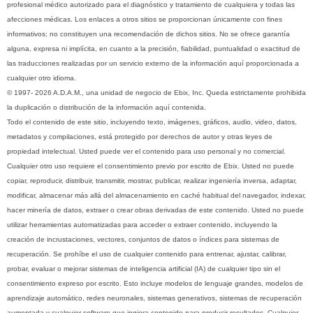
profesional médico autorizado para el diagnóstico y tratamiento de cualquiera y todas las
afecciones médicas. Los enlaces a otros sitios se proporcionan únicamente con fines
informativos; no constituyen una recomendación de dichos sitios. No se ofrece garantía
alguna, expresa ni implícita, en cuanto a la precisión, fiabilidad, puntualidad o exactitud de
las traducciones realizadas por un servicio externo de la información aquí proporcionada a
cualquier otro idioma.
© 1997- 2026 A.D.A.M., una unidad de negocio de Ebix, Inc. Queda estrictamente prohibida
la duplicación o distribución de la información aquí contenida.
Todo el contenido de este sitio, incluyendo texto, imágenes, gráficos, audio, video, datos,
metadatos y compilaciones, está protegido por derechos de autor y otras leyes de
propiedad intelectual. Usted puede ver el contenido para uso personal y no comercial.
Cualquier otro uso requiere el consentimiento previo por escrito de Ebix. Usted no puede
copiar, reproducir, distribuir, transmitir, mostrar, publicar, realizar ingeniería inversa, adaptar,
modificar, almacenar más allá del almacenamiento en caché habitual del navegador, indexar,
hacer minería de datos, extraer o crear obras derivadas de este contenido. Usted no puede
utilizar herramientas automatizadas para acceder o extraer contenido, incluyendo la
creación de incrustaciones, vectores, conjuntos de datos o índices para sistemas de
recuperación. Se prohíbe el uso de cualquier contenido para entrenar, ajustar, calibrar,
probar, evaluar o mejorar sistemas de inteligencia artificial (IA) de cualquier tipo sin el
consentimiento expreso por escrito. Esto incluye modelos de lenguaje grandes, modelos de
aprendizaje automático, redes neuronales, sistemas generativos, sistemas de recuperación
aumentada y cualquier software que ingiera contenido para producir resultados. Cualquier