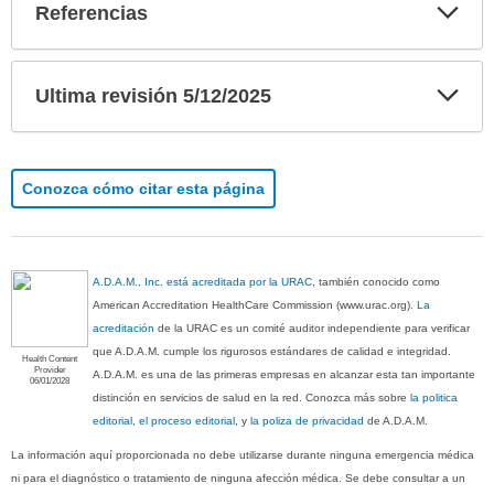
sido
Exp
Referencias
sec
extendido.
Exp
Ultima revisión 5/12/2025
sec
Conozca cómo citar esta página
A.D.A.M., Inc. está acreditada por la URAC
, también conocido como
American Accreditation HealthCare Commission (www.urac.org).
La
acreditación
de la URAC es un comité auditor independiente para verificar
que A.D.A.M. cumple los rigurosos estándares de calidad e integridad.
Health Content
Provider
A.D.A.M. es una de las primeras empresas en alcanzar esta tan importante
06/01/2028
distinción en servicios de salud en la red. Conozca más sobre
la politica
editorial, el proceso editorial
, y
la poliza de privacidad
de A.D.A.M.
La información aquí proporcionada no debe utilizarse durante ninguna emergencia médica
ni para el diagnóstico o tratamiento de ninguna afección médica. Se debe consultar a un